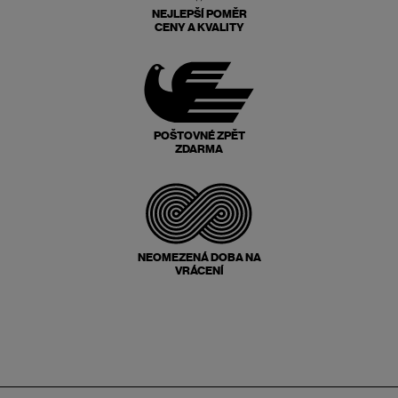
NEJLEPŠÍ POMĚR
CENY A KVALITY
POŠTOVNÉ ZPĚT
ZDARMA
NEOMEZENÁ DOBA NA
VRÁCENÍ
Zápatí