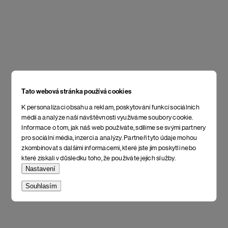
Tato webová stránka používá cookies
K personalizaci obsahu a reklam, poskytování funkcí sociálních
médií a analýze naší návštěvnosti využíváme soubory cookie.
Informace o tom, jak náš web používáte, sdílíme se svými partnery
pro sociální média, inzerci a analýzy. Partneři tyto údaje mohou
zkombinovat s dalšími informacemi, které jste jim poskytli nebo
které získali v důsledku toho, že používáte jejich služby.
Nastavení
Souhlasím