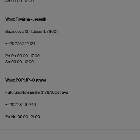
So: 09:00 - 12:00
Woox Továrna - Jeseník
Bezručova 1371, Jeseník 79001
+420 725 222 124
Po-Pá: 09:00 - 17:00
So: 09:00 - 12:00
Woox POP UP - Ostrava
Futurum, Novinářská 3178/6, Ostrava
+420 778 491 740
Po-Ne: 09:00 - 21:00