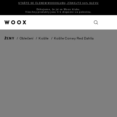
STAŇTE SE ČLENEM WOOXKLUBU, ZÍSKEJTE 50% SLEVU
Děkujeme, že jsi ve Woox klubu.
Všechny produkty jsou ti k dispozici za polovinu.
ŽENY
/
Oblečení
/
Košile
/
Košile Conwy
Red Dahlia