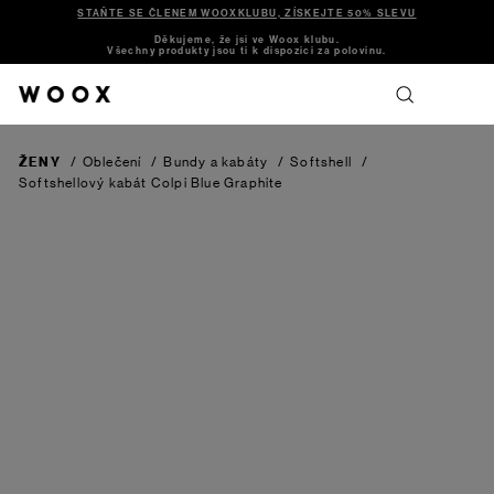
STAŇTE SE ČLENEM WOOXKLUBU, ZÍSKEJTE 50% SLEVU
Děkujeme, že jsi ve Woox klubu.
Všechny produkty jsou ti k dispozici za polovinu.
ŽENY
/
Oblečení
/
Bundy a kabáty
/
Softshell
/
Softshellový kabát Colpi
Blue Graphite