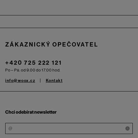
Zápatí
ZÁKAZNICKÝ OPEČOVATEL
+420 725 222 121
Po – Pá: od 9.00 do 17.00 hod.
info@woox.cz
Kontakt
Chci odebírat newsletter
i