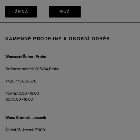
ŽENA
MUŽ
KAMENNÉ PRODEJNY A OSOBNÍ ODBĚR
Wooxusní Šatna - Praha
Rašínovo nábřeží 385/54, Praha
+420 775 855 578
Po-Pá: 10:00 - 19:00
So: 10:00 - 18:00
Woox Krámek - Jeseník
Školní 25, Jeseník 79001