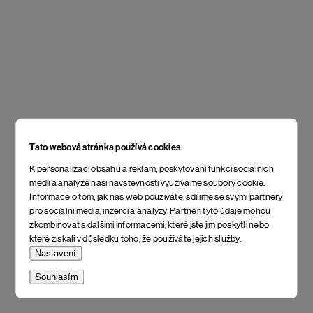
Tato webová stránka používá cookies
K personalizaci obsahu a reklam, poskytování funkcí sociálních
médií a analýze naší návštěvnosti využíváme soubory cookie.
Informace o tom, jak náš web používáte, sdílíme se svými partnery
pro sociální média, inzerci a analýzy. Partneři tyto údaje mohou
zkombinovat s dalšími informacemi, které jste jim poskytli nebo
které získali v důsledku toho, že používáte jejich služby.
Nastavení
Souhlasím