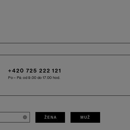
+420 725 222 121
Po – Pá: od 9.00 do 17.00 hod.
ŽENA
MUŽ
i