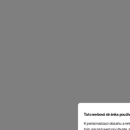
Tato webová stránka použí
K personalizaci obsahu a rek
tom, jak náš web používáte, s