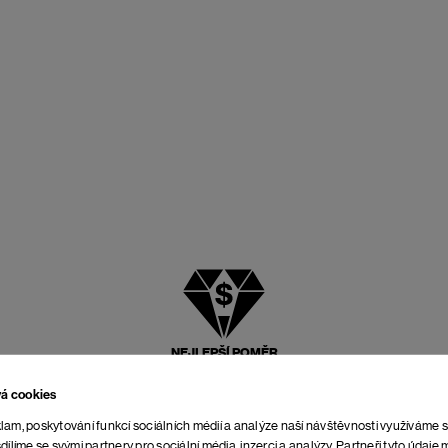
NEJLEPŠÍ POMĚR
CENY A KVALITY
vá cookies
lam, poskytování funkcí sociálních médií a analýze naší návštěvnosti využíváme 
dílíme se svými partnery pro sociální média, inzerci a analýzy. Partneři tyto údaj