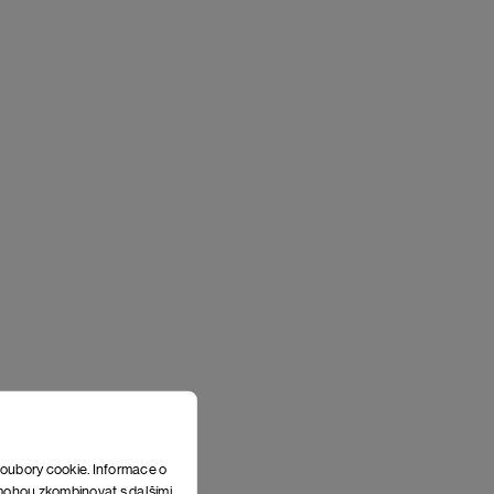
soubory cookie. Informace o
e mohou zkombinovat s dalšími