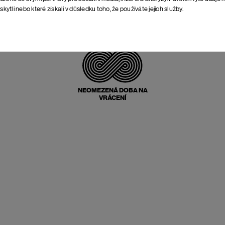
skytli nebo které získali v důsledku toho, že používáte jejich služby.
POŠTOVNÉ ZPĚT
ZDARMA
NEOMEZENÁ DOBA NA
VRÁCENÍ