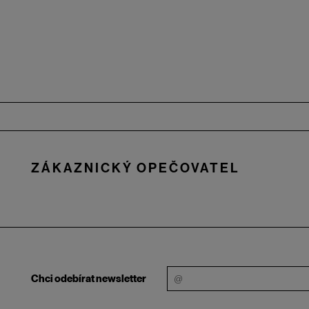
Zápatí
ZÁKAZNICKÝ OPEČOVATEL
Chci odebírat newsletter