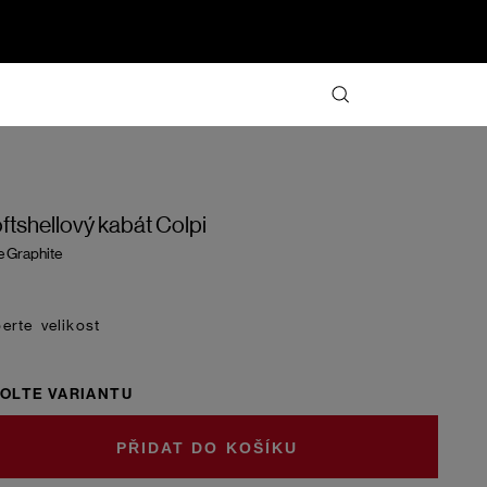
ftshellový kabát Colpi
e Graphite
velikost
OLTE VARIANTU
DO KOŠÍKU