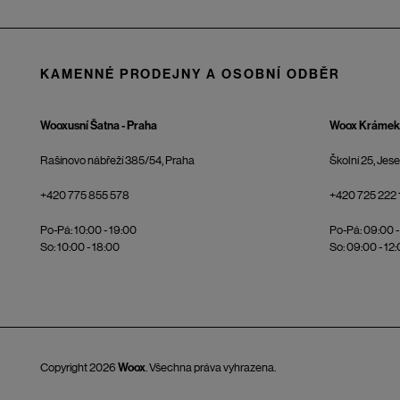
KAMENNÉ PRODEJNY A OSOBNÍ ODBĚR
Wooxusní Šatna - Praha
Woox Krámek 
Rašínovo nábřeží 385/54, Praha
Školní 25, Jes
+420 775 855 578
+420 725 222 
Po-Pá: 10:00 - 19:00
Po-Pá: 09:00 -
So: 10:00 - 18:00
So: 09:00 - 12
Copyright 2026
Woox
. Všechna práva vyhrazena.