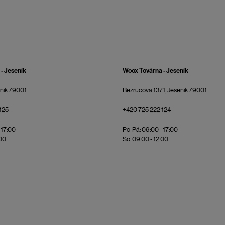
- Jeseník
Woox Továrna - Jeseník
eník 79001
Bezručova 1371, Jeseník 79001
125
+420 725 222 124
 17:00
Po-Pá: 09:00 - 17:00
:00
So: 09:00 - 12:00