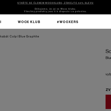
STAŇTE SE ČLENEM WOOXKLUBU, ZÍSKEJTE 50% SLEVU
Děkujeme, že jsi ve Woox klubu.
Všechny produkty jsou ti k dispozici za polovinu.
I
WOOX KLUB
#WOOXERS
 kabát Colpi
Blue Graphite
So
Blu
ZV