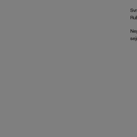
Svr
Rub
Nep
sej