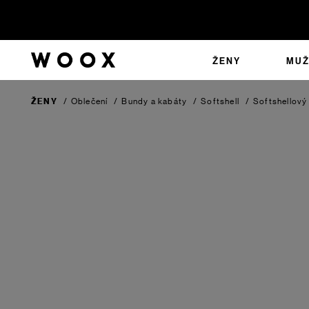
ŽENY
MUŽ
ŽENY
/
Oblečení
/
Bundy a kabáty
/
Softshell
/
Softshellový