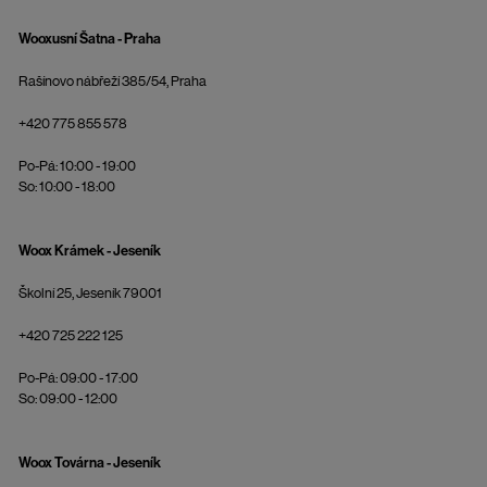
Wooxusní Šatna - Praha
Rašínovo nábřeží 385/54, Praha
+420 775 855 578
Po-Pá: 10:00 - 19:00
So: 10:00 - 18:00
Woox Krámek - Jeseník
Školní 25, Jeseník 79001
+420 725 222 125
Po-Pá: 09:00 - 17:00
So: 09:00 - 12:00
Woox Továrna - Jeseník