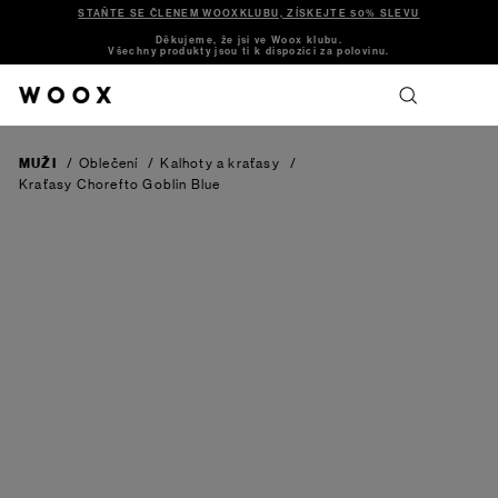
STAŇTE SE ČLENEM WOOXKLUBU, ZÍSKEJTE 50% SLEVU
Děkujeme, že jsi ve Woox klubu.
Všechny produkty jsou ti k dispozici za polovinu.
MUŽI
/
Oblečení
/
Kalhoty a kraťasy
/
Kraťasy Chorefto
Goblin Blue