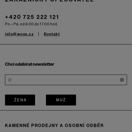
+420 725 222 121
Po – Pá: od 9.00 do 17.00 hod.
info@woox.cz
Kontakt
Chci odebírat newsletter
i
ŽENA
MUŽ
KAMENNÉ PRODEJNY A OSOBNÍ ODBĚR