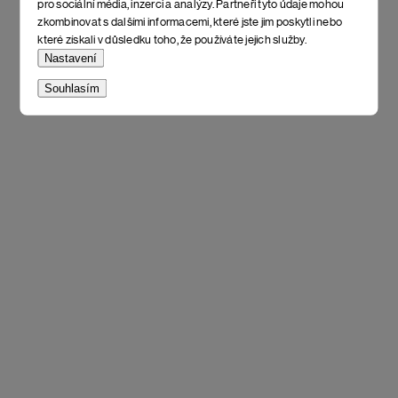
pro sociální média, inzerci a analýzy. Partneři tyto údaje mohou
zkombinovat s dalšími informacemi, které jste jim poskytli nebo
které získali v důsledku toho, že používáte jejich služby.
Nastavení
Souhlasím