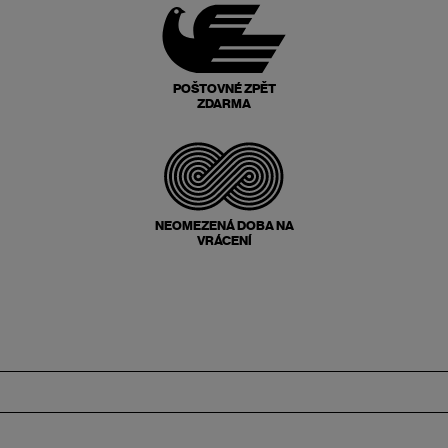
POŠTOVNÉ ZPĚT
ZDARMA
NEOMEZENÁ DOBA NA
VRÁCENÍ
Zápatí