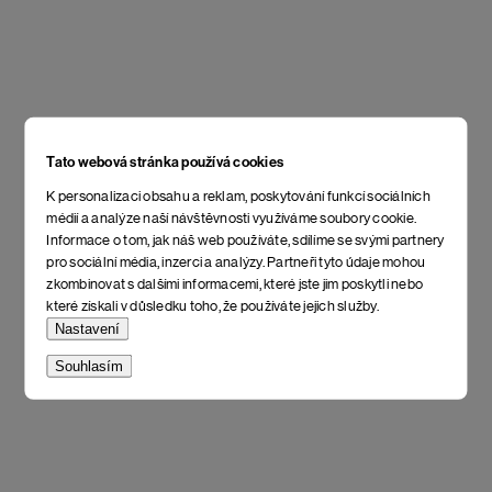
Tato webová stránka používá cookies
K personalizaci obsahu a reklam, poskytování funkcí sociálních
médií a analýze naší návštěvnosti využíváme soubory cookie.
Informace o tom, jak náš web používáte, sdílíme se svými partnery
pro sociální média, inzerci a analýzy. Partneři tyto údaje mohou
zkombinovat s dalšími informacemi, které jste jim poskytli nebo
které získali v důsledku toho, že používáte jejich služby.
Nastavení
Souhlasím