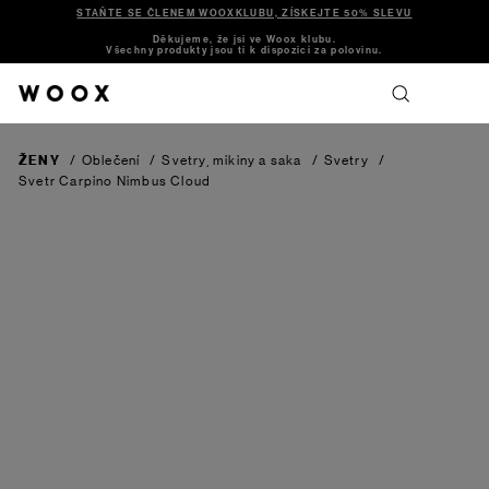
STAŇTE SE ČLENEM WOOXKLUBU, ZÍSKEJTE 50% SLEVU
Děkujeme, že jsi ve Woox klubu.
Všechny produkty jsou ti k dispozici za polovinu.
ŽENY
/
Oblečení
/
Svetry, mikiny a saka
/
Svetry
/
Svetr Carpino
Nimbus Cloud