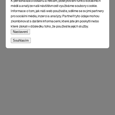
K personalizaci obsahu a reklam, poskytování funkcí sociálních
médií a analýze naší návštěvnosti využíváme soubory cookie.
Informace o tom, jak náš web používáte, sdílíme se svými partnery
pro sociální média, inzerci a analýzy. Partneři tyto údaje mohou
zkombinovat s dalšími informacemi, které jste jim poskytli nebo
které získali v důsledku toho, že používáte jejich služby.
Nastavení
Souhlasím