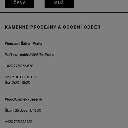
ŽENA
MUŽ
KAMENNÉ PRODEJNY A OSOBNÍ ODBĚR
Wooxusní Šatna - Praha
Rašínovo nábřeží 385/54, Praha
+420 775 855 578
Po-Pá: 10:00 - 19:00
So: 10:00 - 18:00
Woox Krámek - Jeseník
Školní 25, Jeseník 79001
+420 725 222 125