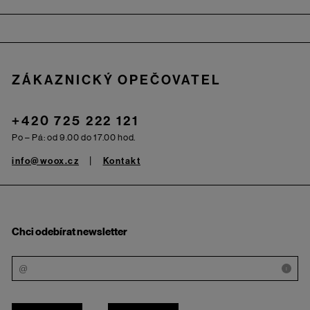
Zápatí
ZÁKAZNICKÝ OPEČOVATEL
+420 725 222 121
Po – Pá: od 9.00 do 17.00 hod.
info@woox.cz
Kontakt
Chci odebírat newsletter
i