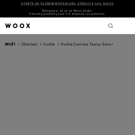
STAŇTE SE ČLENEM WOOXKLUBU, ZÍSKEJTE 50% SLEVU
Děkujeme, že jsi ve Woox klubu.
Všechny produkty jsou ti k dispozici za polovinu.
MUŽI
/
Oblečení
/
Košile
/
Košile Camisia Tawny Senor