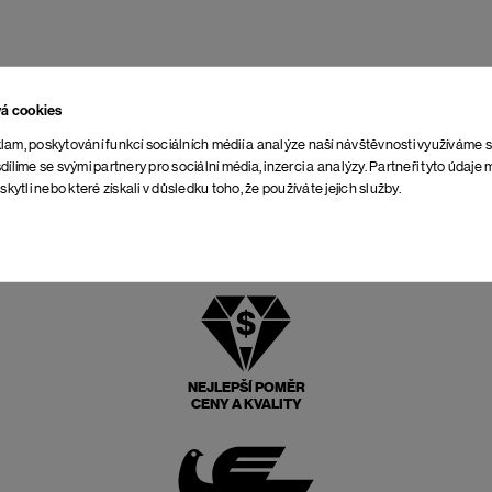
vá cookies
lam, poskytování funkcí sociálních médií a analýze naší návštěvnosti využíváme 
dílíme se svými partnery pro sociální média, inzerci a analýzy. Partneři tyto údaj
skytli nebo které získali v důsledku toho, že používáte jejich služby.
NEJLEPŠÍ POMĚR
CENY A KVALITY