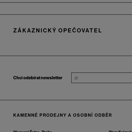
Zápatí
ZÁKAZNICKÝ OPEČOVATEL
Chci odebírat newsletter
KAMENNÉ PRODEJNY A OSOBNÍ ODBĚR