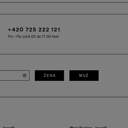
+420 725 222 121
Po – Pá: od 9.00 do 17.00 hod.
ŽENA
MUŽ
i