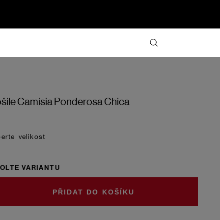
šile Camisia Ponderosa Chica
velikost
OLTE VARIANTU
DO KOŠÍKU