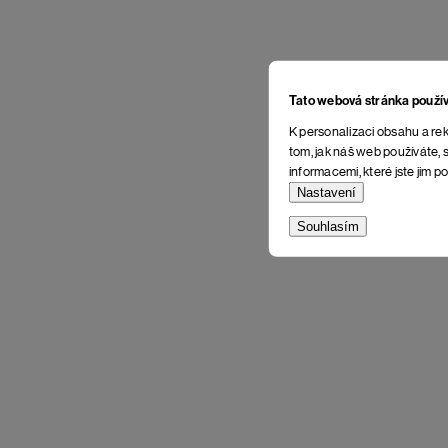
Tato webová stránka použí
K personalizaci obsahu a rek
tom, jak náš web používáte, s
informacemi, které jste jim po
Nastavení
Souhlasím