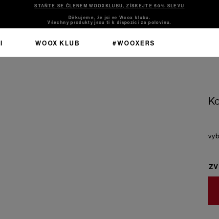
STAŇTE SE ČLENEM WOOXKLUBU, ZÍSKEJTE 50% SLEVU
Děkujeme, že jsi ve Woox klubu.
Všechny produkty jsou ti k dispozici za polovinu.
I
WOOX KLUB
#WOOXERS
Ko
ZV