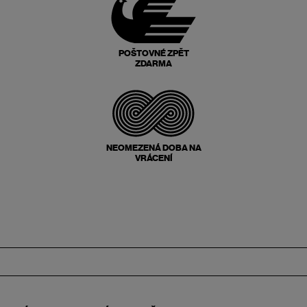
POŠTOVNÉ ZPĚT
ZDARMA
NEOMEZENÁ DOBA NA
VRÁCENÍ
Zápatí