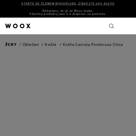
STAŇTE SE ČLENEM WOOXKLUBU, ZÍSKEJTE 50% SLEVU
Děkujeme, že jsi ve Woox klubu.
Všechny produkty jsou ti k dispozici za polovinu.
ŽENY
/
Oblečení
/
Košile
/
Košile Camisia Ponderosa Chica