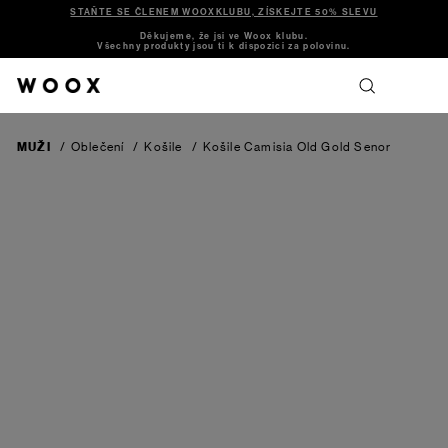
STAŇTE SE ČLENEM WOOXKLUBU, ZÍSKEJTE 50% SLEVU
Děkujeme, že jsi ve Woox klubu.
Všechny produkty jsou ti k dispozici za polovinu.
MUŽI
/
Oblečení
/
Košile
/
Košile Camisia Old Gold Senor