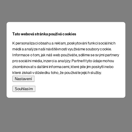
Tato webová stránka používá cookies
K personalizaci obsahu a reklam, poskytování funkcí sociálních
médií a analýze naší návštěvnosti využíváme soubory cookie.
Informace o tom, jak náš web používáte, sdílíme se svými partnery
pro sociální média, inzerci a analýzy. Partneři tyto údaje mohou
zkombinovat s dalšími informacemi, které jste jim poskytli nebo
které získali v důsledku toho, že používáte jejich služby.
Nastavení
Souhlasím