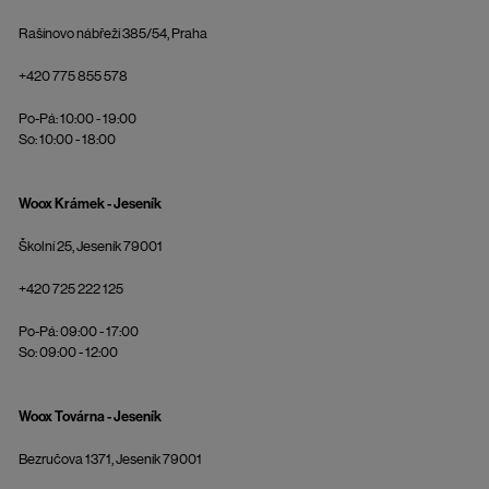
Rašínovo nábřeží 385/54, Praha
+420 775 855 578
Po-Pá: 10:00 - 19:00
So: 10:00 - 18:00
Woox Krámek - Jeseník
Školní 25, Jeseník 79001
+420 725 222 125
Po-Pá: 09:00 - 17:00
So: 09:00 - 12:00
Woox Továrna - Jeseník
Bezručova 1371, Jeseník 79001