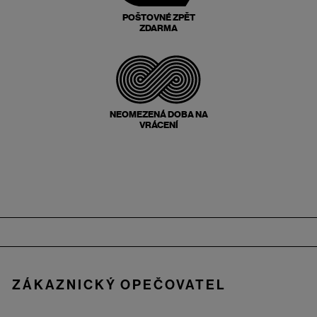
POŠTOVNÉ ZPĚT
ZDARMA
NEOMEZENÁ DOBA NA
VRÁCENÍ
Zápatí
ZÁKAZNICKÝ OPEČOVATEL