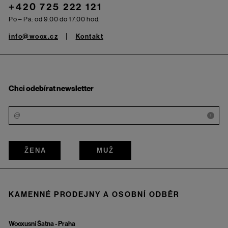
+420 725 222 121
Po – Pá: od 9.00 do 17.00 hod.
info@woox.cz
Kontakt
Chci odebírat newsletter
i
ŽENA
MUŽ
KAMENNÉ PRODEJNY A OSOBNÍ ODBĚR
Wooxusní Šatna - Praha