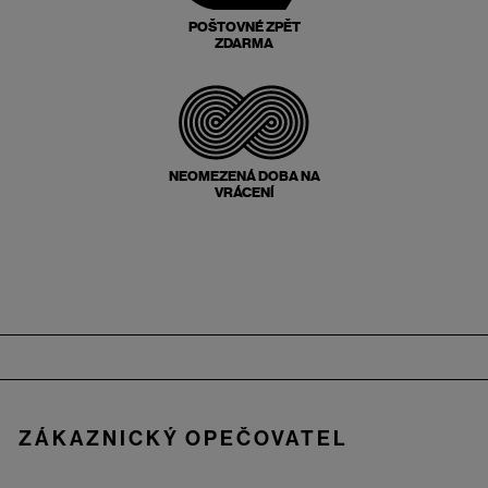
POŠTOVNÉ ZPĚT
ZDARMA
NEOMEZENÁ DOBA NA
VRÁCENÍ
Zápatí
ZÁKAZNICKÝ OPEČOVATEL