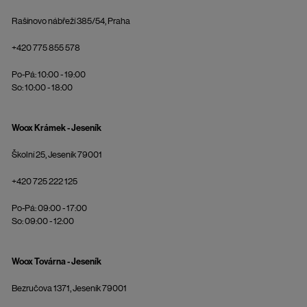
Rašínovo nábřeží 385/54, Praha
+420 775 855 578
Po-Pá: 10:00 - 19:00
So: 10:00 - 18:00
Woox Krámek - Jeseník
Školní 25, Jeseník 79001
+420 725 222 125
Po-Pá: 09:00 - 17:00
So: 09:00 - 12:00
Woox Továrna - Jeseník
Bezručova 1371, Jeseník 79001