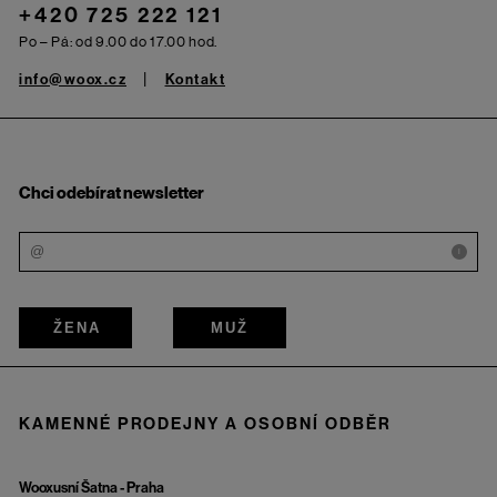
+420 725 222 121
Po – Pá: od 9.00 do 17.00 hod.
info@woox.cz
Kontakt
Chci odebírat newsletter
i
ŽENA
MUŽ
KAMENNÉ PRODEJNY A OSOBNÍ ODBĚR
Wooxusní Šatna - Praha