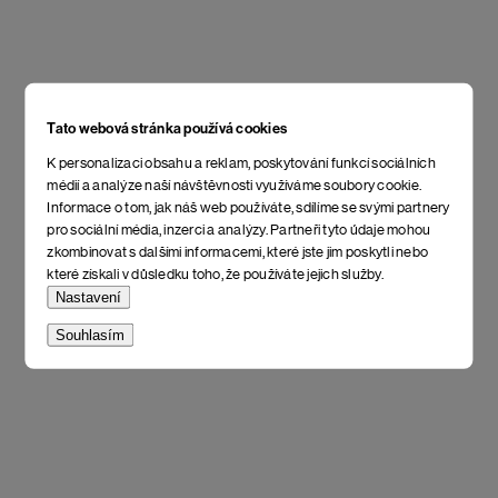
Tato webová stránka používá cookies
K personalizaci obsahu a reklam, poskytování funkcí sociálních
médií a analýze naší návštěvnosti využíváme soubory cookie.
Informace o tom, jak náš web používáte, sdílíme se svými partnery
pro sociální média, inzerci a analýzy. Partneři tyto údaje mohou
zkombinovat s dalšími informacemi, které jste jim poskytli nebo
které získali v důsledku toho, že používáte jejich služby.
Nastavení
Souhlasím