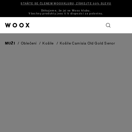
STAŇTE SE ČLENEM WOOXKLUBU, ZÍSKEJTE 50% SLEVU
Děkujeme, že jsi ve Woox klubu.
Všechny produkty jsou ti k dispozici za polovinu.
MUŽI
/
Oblečení
/
Košile
/
Košile Camisia Old Gold Senor