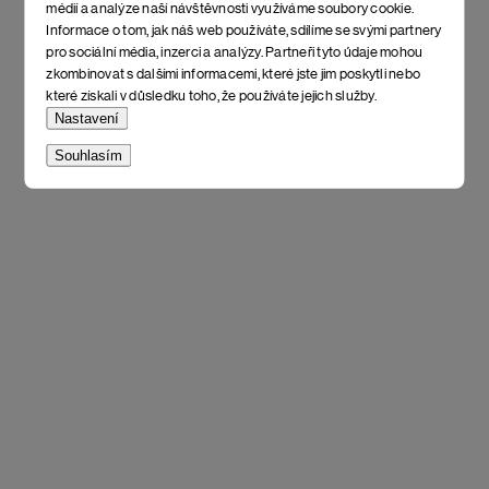
médií a analýze naší návštěvnosti využíváme soubory cookie.
Informace o tom, jak náš web používáte, sdílíme se svými partnery
pro sociální média, inzerci a analýzy. Partneři tyto údaje mohou
zkombinovat s dalšími informacemi, které jste jim poskytli nebo
které získali v důsledku toho, že používáte jejich služby.
Nastavení
Souhlasím