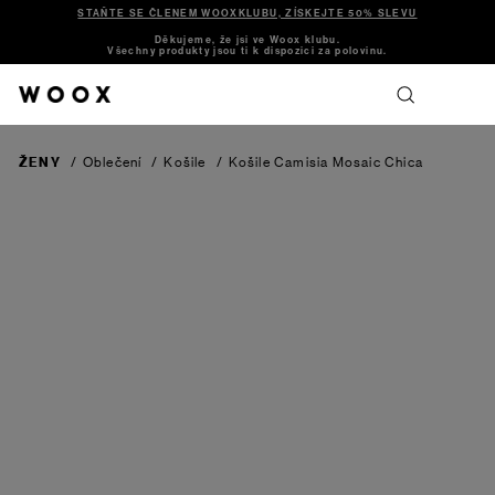
STAŇTE SE ČLENEM WOOXKLUBU, ZÍSKEJTE 50% SLEVU
Děkujeme, že jsi ve Woox klubu.
Všechny produkty jsou ti k dispozici za polovinu.
ŽENY
/
Oblečení
/
Košile
/
Košile Camisia Mosaic Chica