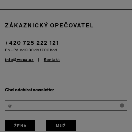
Zápatí
ZÁKAZNICKÝ OPEČOVATEL
+420 725 222 121
Po – Pá: od 9.00 do 17.00 hod.
info@woox.cz
Kontakt
Chci odebírat newsletter
i
ŽENA
MUŽ