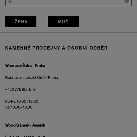
i
ŽENA
MUŽ
KAMENNÉ PRODEJNY A OSOBNÍ ODBĚR
Wooxusní Šatna - Praha
Rašínovo nábřeží 385/54, Praha
+420 775 855 578
Po-Pá: 10:00 - 19:00
So: 10:00 - 18:00
Woox Krámek - Jeseník