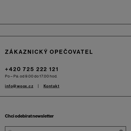
Zápatí
ZÁKAZNICKÝ OPEČOVATEL
+420 725 222 121
Po – Pá: od 9.00 do 17.00 hod.
info@woox.cz
Kontakt
Chci odebírat newsletter