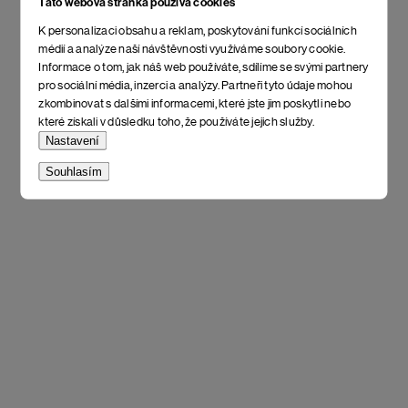
Tato webová stránka používá cookies
K personalizaci obsahu a reklam, poskytování funkcí sociálních
médií a analýze naší návštěvnosti využíváme soubory cookie.
Informace o tom, jak náš web používáte, sdílíme se svými partnery
pro sociální média, inzerci a analýzy. Partneři tyto údaje mohou
zkombinovat s dalšími informacemi, které jste jim poskytli nebo
které získali v důsledku toho, že používáte jejich služby.
Nastavení
Souhlasím