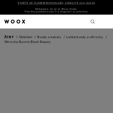
STAŇTE SE ČLENEM WOOXKLUBU, ZÍSKEJTE 50% SLEVU
Děkujeme, že jsi ve Woox klubu.
Všechny produkty jsou ti k dispozici za polovinu.
ŽENY
/
Oblečení
/
Bundy a kabáty
/
Lehké bundy a větrovky
/
Větrovka Burmis
Black Beauty