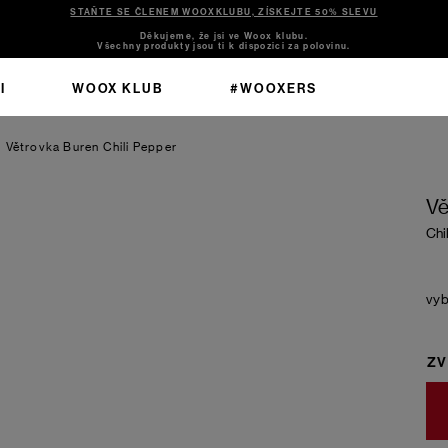
STAŇTE SE ČLENEM WOOXKLUBU, ZÍSKEJTE 50% SLEVU
Děkujeme, že jsi ve Woox klubu.
Všechny produkty jsou ti k dispozici za polovinu.
I
WOOX KLUB
#WOOXERS
Větrovka Buren
Chili Pepper
Vě
Chi
ZV