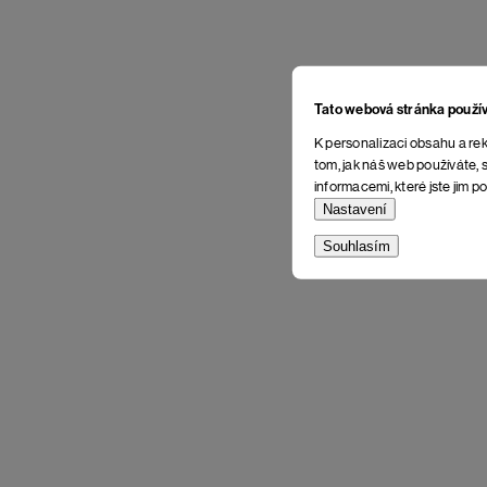
Tato webová stránka použí
K personalizaci obsahu a rek
tom, jak náš web používáte, s
informacemi, které jste jim po
Nastavení
Souhlasím