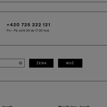
+420 725 222 121
Po – Pá: od 9.00 do 17.00 hod.
ŽENA
MUŽ
i