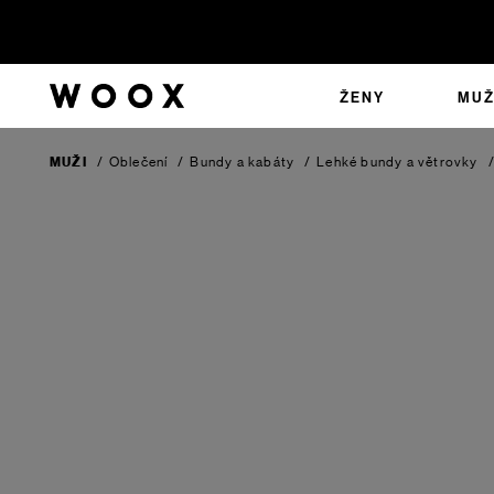
ŽENY
MUŽ
MUŽI
/
Oblečení
/
Bundy a kabáty
/
Lehké bundy a větrovky
/