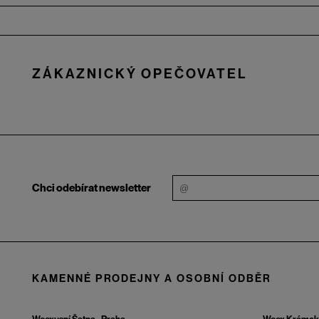
Zápatí
ZÁKAZNICKÝ OPEČOVATEL
Chci odebírat newsletter
KAMENNÉ PRODEJNY A OSOBNÍ ODBĚR