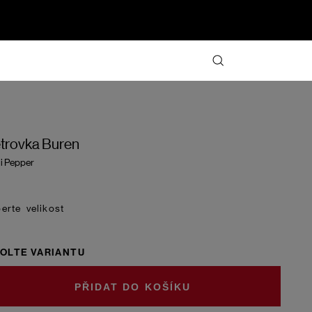
trovka Buren
li Pepper
velikost
OLTE VARIANTU
DO KOŠÍKU