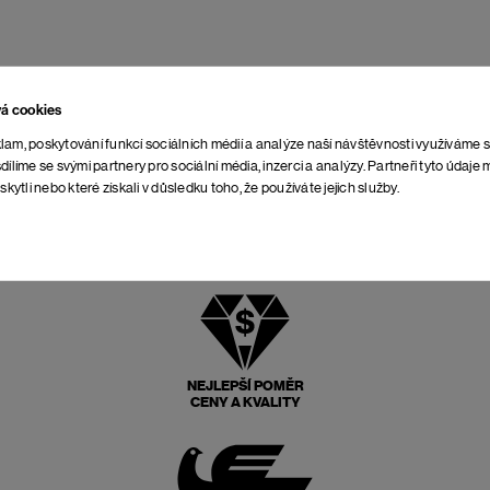
vá cookies
lam, poskytování funkcí sociálních médií a analýze naší návštěvnosti využíváme 
dílíme se svými partnery pro sociální média, inzerci a analýzy. Partneři tyto údaj
skytli nebo které získali v důsledku toho, že používáte jejich služby.
NEJLEPŠÍ POMĚR
CENY A KVALITY