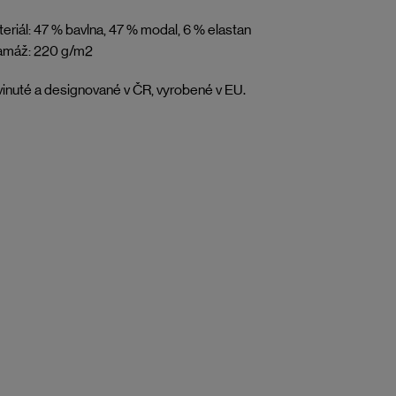
eriál: 47 % bavlna, 47 % modal, 6 % elastan
amáž: 220 g/m2
inuté a designované v ČR, vyrobené v EU.