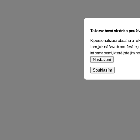
Tato webová stránka použí
K personalizaci obsahu a rek
tom, jak náš web používáte, s
informacemi, které jste jim po
Nastavení
Souhlasím