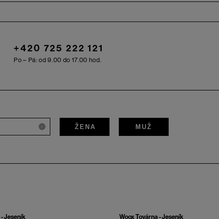
+420 725 222 121
Po – Pá: od 9.00 do 17.00 hod.
ŽENA
MUŽ
i
- Jeseník
Woox Továrna - Jeseník