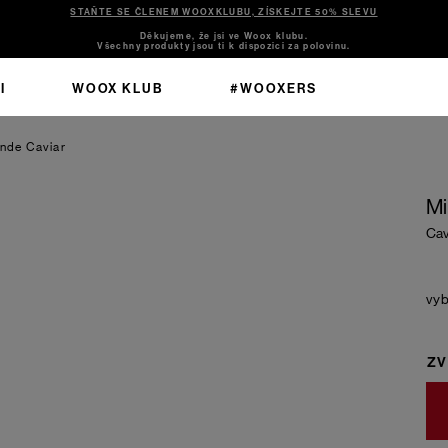
STAŇTE SE ČLENEM WOOXKLUBU, ZÍSKEJTE 50% SLEVU
Děkujeme, že jsi ve Woox klubu.
Všechny produkty jsou ti k dispozici za polovinu.
I
WOOX KLUB
#WOOXERS
ande
Caviar
Mi
Cav
ZV