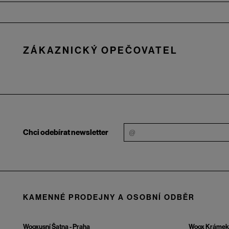
Zápatí
ZÁKAZNICKÝ OPEČOVATEL
Chci odebírat newsletter
KAMENNÉ PRODEJNY A OSOBNÍ ODBĚR
Wooxusní Šatna - Praha
Woox Krámek 