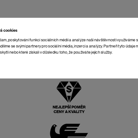
vá cookies
lam, poskytování funkcí sociálních médií a analýze naší návštěvnosti využíváme 
dílíme se svými partnery pro sociální média, inzerci a analýzy. Partneři tyto údaj
skytli nebo které získali v důsledku toho, že používáte jejich služby.
NEJLEPŠÍ POMĚR
CENY A KVALITY