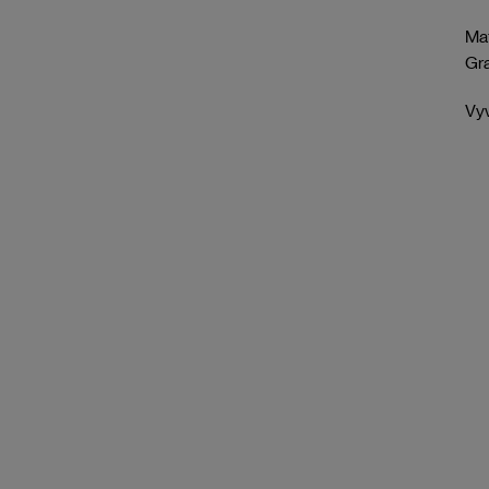
Mat
Gr
Vyv