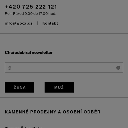
+420 725 222 121
Po – Pá: od 9.00 do 17.00 hod.
info@woox.cz
Kontakt
Chci odebírat newsletter
i
ŽENA
MUŽ
KAMENNÉ PRODEJNY A OSOBNÍ ODBĚR