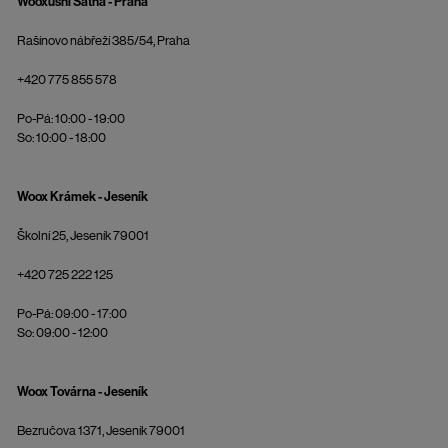
Wooxusní Šatna - Praha
Rašínovo nábřeží 385/54, Praha
+420 775 855 578
Po-Pá: 10:00 - 19:00
So: 10:00 - 18:00
Woox Krámek - Jeseník
Školní 25, Jeseník 79001
+420 725 222 125
Po-Pá: 09:00 - 17:00
So: 09:00 - 12:00
Woox Továrna - Jeseník
Bezručova 1371, Jeseník 79001