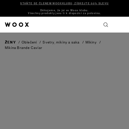
STAŇTE SE ČLENEM WOOXKLUBU, ZÍSKEJTE 50% SLEVU
Děkujeme, že jsi ve Woox klubu.
Všechny produkty jsou ti k dispozici za polovinu.
ŽENY
/
Oblečení
/
Svetry, mikiny a saka
/
Mikiny
/
Mikina Brande
Caviar