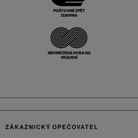
POŠTOVNÉ ZPĚT
ZDARMA
NEOMEZENÁ DOBA NA
VRÁCENÍ
Zápatí
ZÁKAZNICKÝ OPEČOVATEL