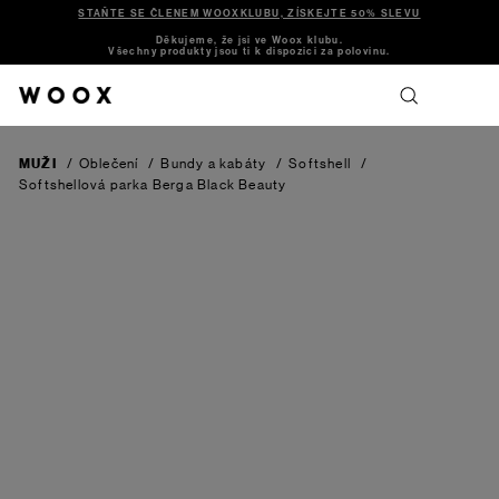
STAŇTE SE ČLENEM WOOXKLUBU, ZÍSKEJTE 50% SLEVU
Děkujeme, že jsi ve Woox klubu.
Všechny produkty jsou ti k dispozici za polovinu.
MUŽI
/
Oblečení
/
Bundy a kabáty
/
Softshell
/
Softshellová parka Berga
Black Beauty