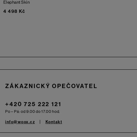
Elephant Skin
4 498 Kč
Zápatí
ZÁKAZNICKÝ OPEČOVATEL
+420 725 222 121
Po – Pá: od 9.00 do 17.00 hod.
info@woox.cz
Kontakt