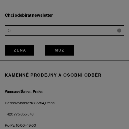
Chci odebírat newsletter
i
ŽENA
MUŽ
KAMENNÉ PRODEJNY A OSOBNÍ ODBĚR
Wooxusní Šatna - Praha
Rašínovo nábřeží 385/54, Praha
+420 775 855 578
Po-Pá: 10:00 - 19:00