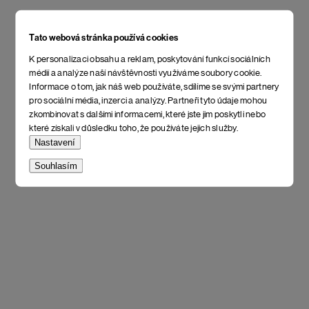
Tato webová stránka používá cookies
K personalizaci obsahu a reklam, poskytování funkcí sociálních
médií a analýze naší návštěvnosti využíváme soubory cookie.
Informace o tom, jak náš web používáte, sdílíme se svými partnery
pro sociální média, inzerci a analýzy. Partneři tyto údaje mohou
zkombinovat s dalšími informacemi, které jste jim poskytli nebo
které získali v důsledku toho, že používáte jejich služby.
Nastavení
Souhlasím