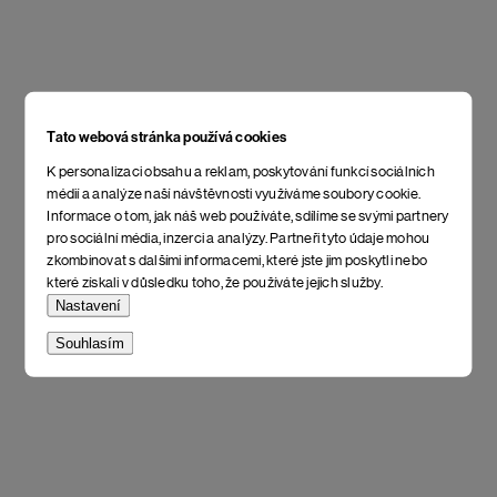
Tato webová stránka používá cookies
K personalizaci obsahu a reklam, poskytování funkcí sociálních
médií a analýze naší návštěvnosti využíváme soubory cookie.
Informace o tom, jak náš web používáte, sdílíme se svými partnery
pro sociální média, inzerci a analýzy. Partneři tyto údaje mohou
zkombinovat s dalšími informacemi, které jste jim poskytli nebo
které získali v důsledku toho, že používáte jejich služby.
Nastavení
Souhlasím