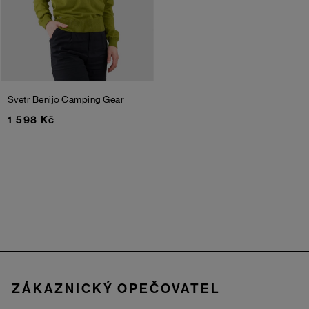
Svetr Benijo
Camping Gear
1 598 Kč
Zápatí
ZÁKAZNICKÝ OPEČOVATEL