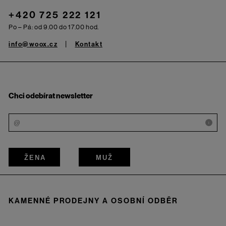
+420 725 222 121
Po – Pá: od 9.00 do 17.00 hod.
info@woox.cz
Kontakt
Chci odebírat newsletter
i
ŽENA
MUŽ
KAMENNÉ PRODEJNY A OSOBNÍ ODBĚR