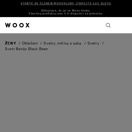
STAŇTE SE ČLENEM WOOXKLUBU, ZÍSKEJTE 50% SLEVU
Děkujeme, že jsi ve Woox klubu.
Všechny produkty jsou ti k dispozici za polovinu.
ŽENY
/
Oblečení
/
Svetry, mikiny a saka
/
Svetry
/
Svetr Benijo
Black Bean