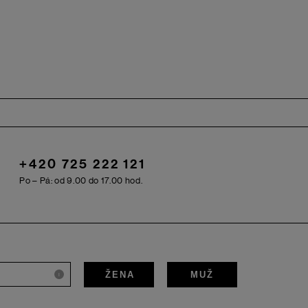
+420 725 222 121
Po – Pá: od 9.00 do 17.00 hod.
ŽENA
MUŽ
i