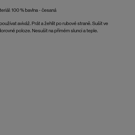
eriál: 100 % bavlna - česaná
oužívat aviváž. Prát a žehlit po rubové straně. Sušit ve
orovné poloze. Nesušit na přímém slunci a teple.