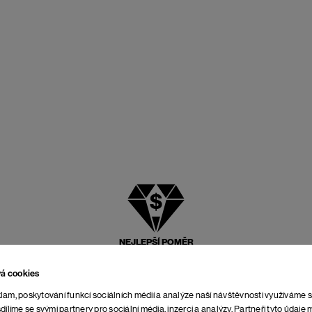
NEJLEPŠÍ POMĚR
CENY A KVALITY
vá cookies
lam, poskytování funkcí sociálních médií a analýze naší návštěvnosti využíváme 
dílíme se svými partnery pro sociální média, inzerci a analýzy. Partneři tyto údaj