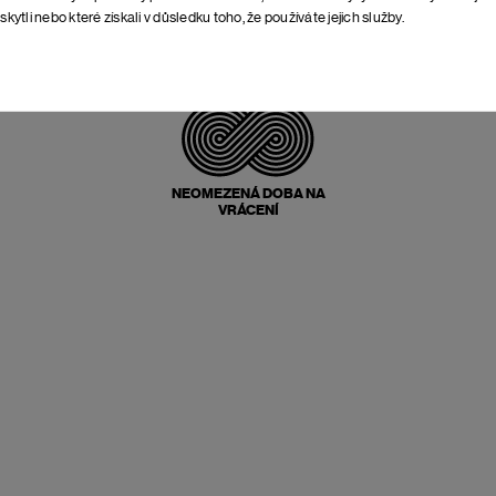
skytli nebo které získali v důsledku toho, že používáte jejich služby.
POŠTOVNÉ ZPĚT
ZDARMA
NEOMEZENÁ DOBA NA
VRÁCENÍ