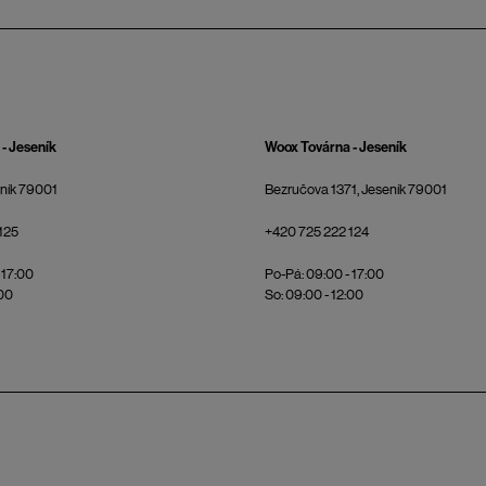
- Jeseník
Woox Továrna - Jeseník
eník 79001
Bezručova 1371, Jeseník 79001
125
+420 725 222 124
 17:00
Po-Pá: 09:00 - 17:00
:00
So: 09:00 - 12:00