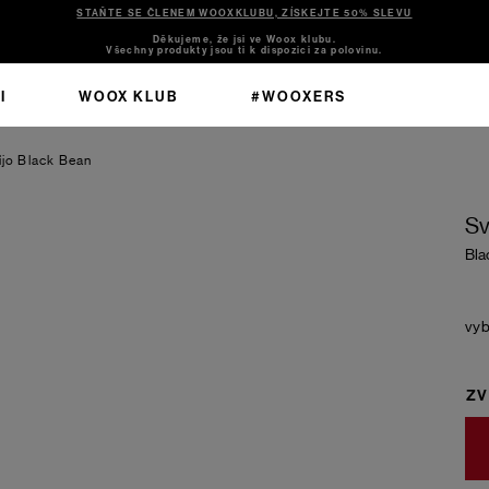
STAŇTE SE ČLENEM WOOXKLUBU, ZÍSKEJTE 50% SLEVU
Děkujeme, že jsi ve Woox klubu.
Všechny produkty jsou ti k dispozici za polovinu.
I
WOOX KLUB
#WOOXERS
ijo
Black Bean
Sv
Bla
ZV