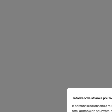
Tato webová stránka použí
K personalizaci obsahu a rek
tom, jak náš web používáte, s