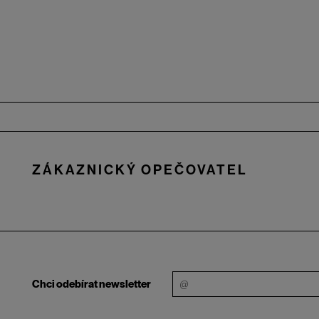
Zápatí
ZÁKAZNICKÝ OPEČOVATEL
Chci odebírat newsletter