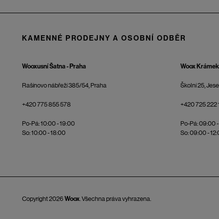
KAMENNÉ PRODEJNY A OSOBNÍ ODBĚR
Wooxusní Šatna - Praha
Woox Krámek 
Rašínovo nábřeží 385/54, Praha
Školní 25, Jes
+420 775 855 578
+420 725 222 
Po-Pá: 10:00 - 19:00
Po-Pá: 09:00 -
So: 10:00 - 18:00
So: 09:00 - 12
Copyright 2026
Woox
. Všechna práva vyhrazena.