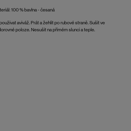
eriál: 100 % bavlna - česaná
oužívat aviváž. Prát a žehlit po rubové straně. Sušit ve
orovné poloze. Nesušit na přímém slunci a teple.