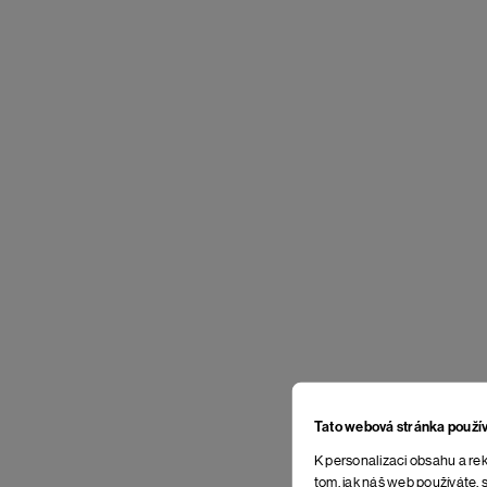
Tato webová stránka použí
K personalizaci obsahu a rek
tom, jak náš web používáte, s