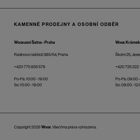
KAMENNÉ PRODEJNY A OSOBNÍ ODBĚR
Wooxusní Šatna - Praha
Woox Krámek 
Rašínovo nábřeží 385/54, Praha
Školní 25, Jes
+420 775 855 578
+420 725 222 
Po-Pá: 10:00 - 19:00
Po-Pá: 09:00 -
So: 10:00 - 18:00
So: 09:00 - 12
Copyright 2026
Woox
. Všechna práva vyhrazena.