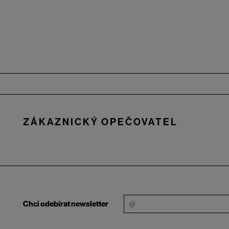
Zápatí
ZÁKAZNICKÝ OPEČOVATEL
Chci odebírat newsletter