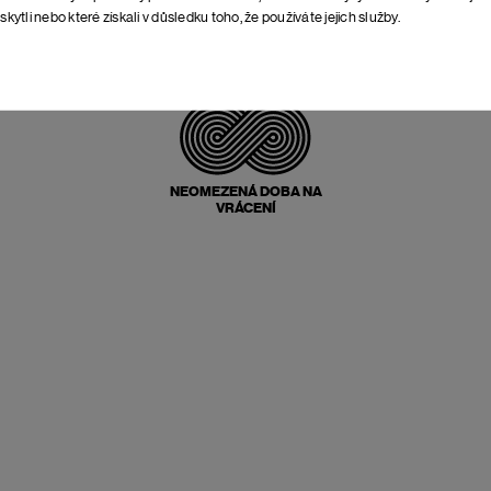
skytli nebo které získali v důsledku toho, že používáte jejich služby.
POŠTOVNÉ ZPĚT
ZDARMA
NEOMEZENÁ DOBA NA
VRÁCENÍ