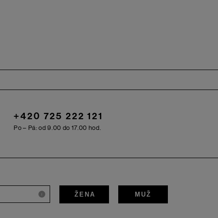
+420 725 222 121
Po – Pá: od 9.00 do 17.00 hod.
ŽENA
MUŽ
i