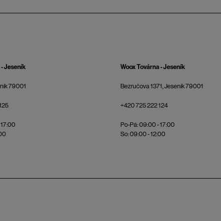
- Jeseník
Woox Továrna - Jeseník
eník 79001
Bezručova 1371, Jeseník 79001
125
+420 725 222 124
 17:00
Po-Pá: 09:00 - 17:00
:00
So: 09:00 - 12:00