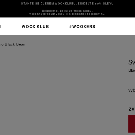
STAŇTE SE ČLENEM WOOXKLUBU, ZÍSKEJTE 50% SLEVU
Děkujeme, že jsi ve Woox klubu.
Všechny produkty jsou ti k dispozici za polovinu.
I
WOOX KLUB
#WOOXERS
ijo
Black Bean
Sv
Bla
ZV