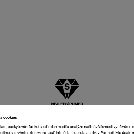
NEJLEPŠÍ POMĚR
CENY A KVALITY
vá cookies
lam, poskytování funkcí sociálních médií a analýze naší návštěvnosti využíváme 
dílíme se svými partnery pro sociální média, inzerci a analýzy. Partneři tyto údaj