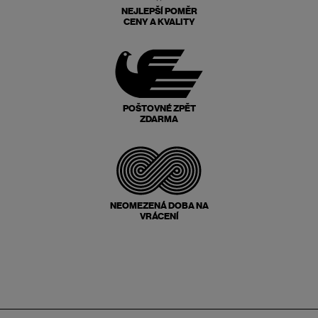
NEJLEPŠÍ POMĚR
CENY A KVALITY
POŠTOVNÉ ZPĚT
ZDARMA
NEOMEZENÁ DOBA NA
VRÁCENÍ
Zápatí