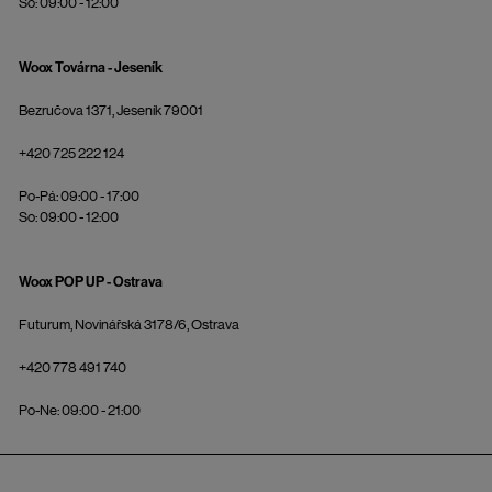
So: 09:00 - 12:00
Woox Továrna - Jeseník
Bezručova 1371, Jeseník 79001
+420 725 222 124
Po-Pá: 09:00 - 17:00
So: 09:00 - 12:00
Woox POP UP - Ostrava
Futurum, Novinářská 3178/6, Ostrava
+420 778 491 740
Po-Ne: 09:00 - 21:00