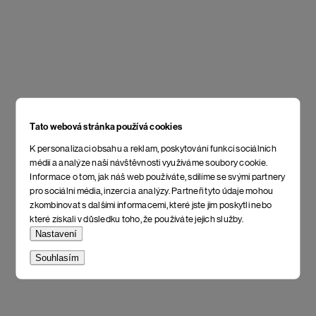
Tato webová stránka používá cookies
K personalizaci obsahu a reklam, poskytování funkcí sociálních
médií a analýze naší návštěvnosti využíváme soubory cookie.
Informace o tom, jak náš web používáte, sdílíme se svými partnery
pro sociální média, inzerci a analýzy. Partneři tyto údaje mohou
zkombinovat s dalšími informacemi, které jste jim poskytli nebo
které získali v důsledku toho, že používáte jejich služby.
Nastavení
Souhlasím