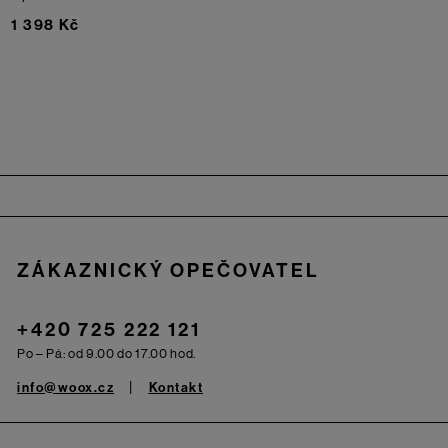
1 398 Kč
Zápatí
ZÁKAZNICKÝ OPEČOVATEL
+420 725 222 121
Po – Pá: od 9.00 do 17.00 hod.
info@woox.cz
Kontakt