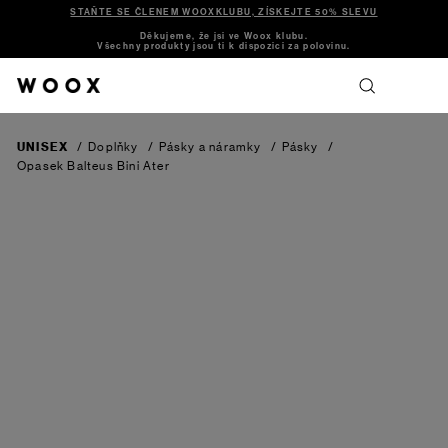
STAŇTE SE ČLENEM WOOXKLUBU, ZÍSKEJTE 50% SLEVU
Děkujeme, že jsi ve Woox klubu.
Všechny produkty jsou ti k dispozici za polovinu.
UNISEX
/
Doplňky
/
Pásky a náramky
/
Pásky
/
Opasek Balteus Bini Ater