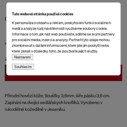
Tato webová stránka používá cookies
Opasek Balteus Bini Ater
K personalizaci obsahu a reklam, poskytování funkcí sociálních
médií a analýze naší návštěvnosti využíváme soubory cookie.
Informace o tom, jak náš web používáte, sdílíme se svými partnery
pro sociální média, inzerci a analýzy. Partneři tyto údaje mohou
velikost
zkombinovat s dalšími informacemi, které jste jim poskytli nebo
které získali v důsledku toho, že používáte jejich služby.
Nastavení
ZVOLTE VARIANTU
Souhlasím
DO KOŠÍKU
Přírodní hovězí kůže, tloušťky 3,6mm, šíře pásku 3,6 cm.
Zapínání na dvojici sedlářských knoflíků. Vyrobeno v
rukodělné kožedílně v Jeseníku.