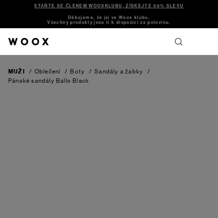
STAŇTE SE ČLENEM WOOXKLUBU, ZÍSKEJTE 50% SLEVU
Děkujeme, že jsi ve Woox klubu.
Všechny produkty jsou ti k dispozici za polovinu.
MUŽI
/
Oblečení
/
Boty
/
Sandály a žabky
/
Pánské sandály Ballo
Black