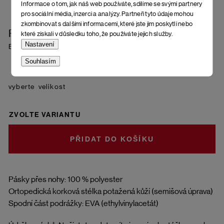
Informace o tom, jak náš web používáte, sdílíme se svými partnery
pro sociální média, inzerci a analýzy. Partneři tyto údaje mohou
zkombinovat s dalšími informacemi, které jste jim poskytli nebo
Pánské sandály Ballo
které získali v důsledku toho, že používáte jejich služby.
Nastavení
Black
Souhlasím
velikost
ZVOLTE VARIANTU
DO KOŠÍKU
Pásky přes nohy: 100 % polyester
Ortopedická korková stélka potažená kůží (semišová úprava)
Spodní část podrážky: EVA (ethylvinylacetát)