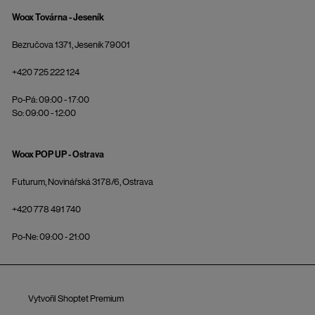
Woox Továrna - Jeseník
Bezručova 1371, Jeseník 79001
+420 725 222 124
Po-Pá: 09:00 - 17:00
So: 09:00 - 12:00
Woox POP UP - Ostrava
Futurum, Novinářská 3178/6, Ostrava
+420 778 491 740
Po-Ne: 09:00 - 21:00
Vytvořil Shoptet Premium