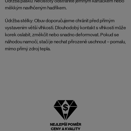
Údržba pásků: Nečistoty odstraníte jemným kartáčkem nebo
měkkým navlhčeným hadříkem.
Údržba stélky: Obuv doporučujeme chránit před přímým
vystavením větší vlhkosti. Dlouhodobý kontakt s vlhkostí může
korek oslabit, změkčit nebo snadno deformovat. Pokud se
náhodou namočí, stačí je nechat přirozeně uschnout – pomalu,
mimo přímý zdroj tepla.
NEJLEPŠÍ POMĚR
CENY A KVALITY