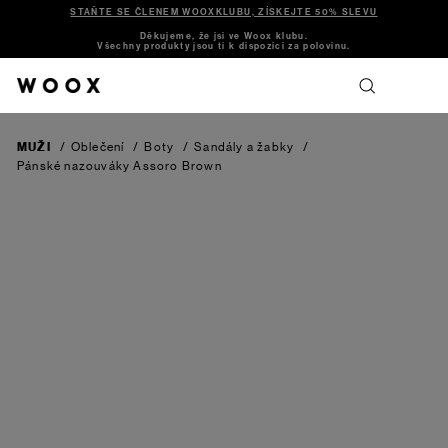
STAŇTE SE ČLENEM WOOXKLUBU, ZÍSKEJTE 50% SLEVU
Děkujeme, že jsi ve Woox klubu.
Všechny produkty jsou ti k dispozici za polovinu.
MUŽI
/
Oblečení
/
Boty
/
Sandály a žabky
/
Pánské nazouváky Assoro
Brown