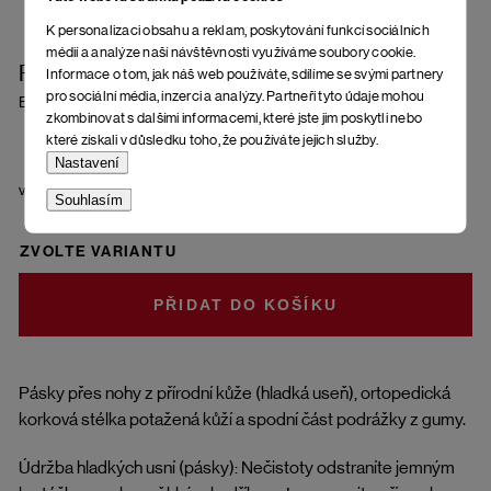
K personalizaci obsahu a reklam, poskytování funkcí sociálních
médií a analýze naší návštěvnosti využíváme soubory cookie.
Pánské nazouváky Assoro
Informace o tom, jak náš web používáte, sdílíme se svými partnery
pro sociální média, inzerci a analýzy. Partneři tyto údaje mohou
Brown
zkombinovat s dalšími informacemi, které jste jim poskytli nebo
které získali v důsledku toho, že používáte jejich služby.
Nastavení
velikost
Souhlasím
ZVOLTE VARIANTU
DO KOŠÍKU
Pásky přes nohy z přírodní kůže (hladká useň), ortopedická
korková stélka potažená kůží a spodní část podrážky z gumy.
Údržba hladkých usní (pásky): Nečistoty odstraníte jemným