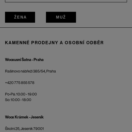
ŽENA
MUŽ
KAMENNÉ PRODEJNY A OSOBNÍ ODBĚR
Wooxusní Šatna - Praha
Rašínovo nábřeží 385/54, Praha
+420 775 855 578
Po-Pá: 10:00 - 19:00
So: 10:00 - 18:00
Woox Krámek - Jeseník
Školní 25, Jeseník 79001