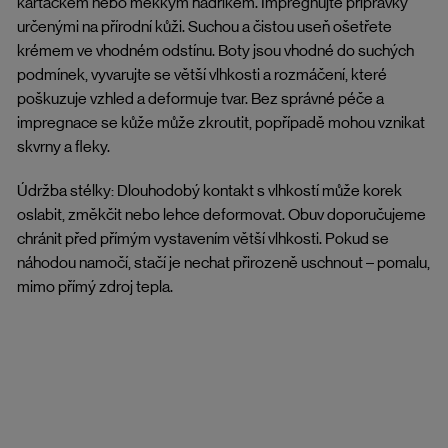
kartáčkem nebo měkkým hadříkem. Impregnujte přípravky
určenými na přírodní kůži. Suchou a čistou useň ošetřete
krémem ve vhodném odstínu. Boty jsou vhodné do suchých
podmínek, vyvarujte se větší vlhkosti a rozmáčení, které
poškuzuje vzhled a deformuje tvar. Bez správné péče a
impregnace se kůže může zkroutit, popřípadě mohou vznikat
skvrny a fleky.
Údržba stélky: Dlouhodobý kontakt s vlhkostí může korek
oslabit, změkčit nebo lehce deformovat. Obuv doporučujeme
chránit před přímým vystavením větší vlhkosti. Pokud se
náhodou namočí, stačí je nechat přirozeně uschnout – pomalu,
mimo přímý zdroj tepla.