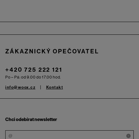
Zápatí
ZÁKAZNICKÝ OPEČOVATEL
+420 725 222 121
Po – Pá: od 9.00 do 17.00 hod.
info@woox.cz
Kontakt
Chci odebírat newsletter
i