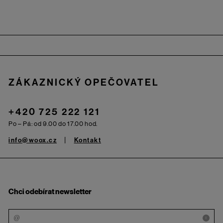
Zápatí
ZÁKAZNICKÝ OPEČOVATEL
+420 725 222 121
Po – Pá: od 9.00 do 17.00 hod.
info@woox.cz
Kontakt
Chci odebírat newsletter
i