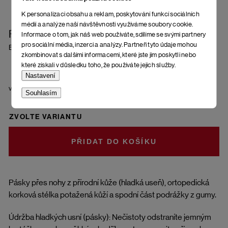
K personalizaci obsahu a reklam, poskytování funkcí sociálních
médií a analýze naší návštěvnosti využíváme soubory cookie.
Pánské nazouváky Assoro
Informace o tom, jak náš web používáte, sdílíme se svými partnery
pro sociální média, inzerci a analýzy. Partneři tyto údaje mohou
Brown
zkombinovat s dalšími informacemi, které jste jim poskytli nebo
které získali v důsledku toho, že používáte jejich služby.
Nastavení
velikost
Souhlasím
ZVOLTE VARIANTU
DO KOŠÍKU
Pásky přes nohy z přírodní kůže (hladká useň), ortopedická
korková stélka potažená kůží a spodní část podrážky z gumy.
Údržba hladkých usní (pásky): Nečistoty odstraníte jemným