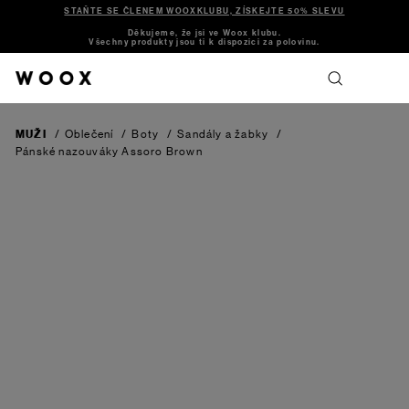
STAŇTE SE ČLENEM WOOXKLUBU, ZÍSKEJTE 50% SLEVU
Děkujeme, že jsi ve Woox klubu.
Všechny produkty jsou ti k dispozici za polovinu.
MUŽI
/
Oblečení
/
Boty
/
Sandály a žabky
/
Pánské nazouváky Assoro
Brown