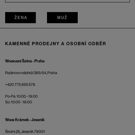
ŽENA
MUŽ
KAMENNÉ PRODEJNY A OSOBNÍ ODBĚR
Wooxusní Šatna - Praha
Rašínovo nábřeží 385/54, Praha
+420 775 855 578
Po-Pá: 10:00 - 19:00
So: 10:00 - 18:00
Woox Krámek - Jeseník
Školní 25, Jeseník 79001