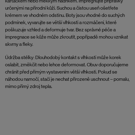
kartáčkem nebo měkkým hadříkem. Impregnujte přípravky
určenými na přírodní kůži. Suchou a čistou useň ošetřete
krémem ve vhodném odstínu. Boty jsou vhodné do suchých
podmínek, vyvarujte se větší vlhkosti a rozmáčení, které
poškuzuje vzhled a deformuje tvar. Bez správné péče a
impregnace se kůže může zkroutit, popřípadě mohou vznikat
skvrny a fleky.
Údržba stélky: Dlouhodobý kontakt s vlhkostí může korek
oslabit, změkčit nebo lehce deformovat. Obuv doporučujeme
chránit před přímým vystavením větší vlhkosti. Pokud se
náhodou namočí, stačí je nechat přirozeně uschnout – pomalu,
mimo přímý zdroj tepla.