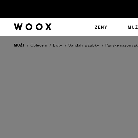
ŽENY
MUŽ
MUŽI
/
Oblečení
/
Boty
/
Sandály a žabky
/
Pánské nazouvá