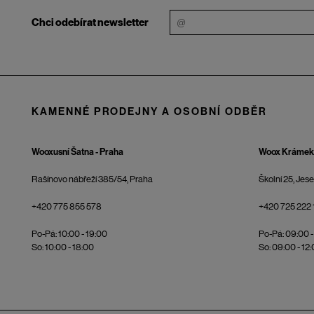
Chci odebírat newsletter
KAMENNÉ PRODEJNY A OSOBNÍ ODBĚR
Wooxusní Šatna - Praha
Woox Krámek 
Rašínovo nábřeží 385/54, Praha
Školní 25, Jes
+420 775 855 578
+420 725 222 
Po-Pá: 10:00 - 19:00
Po-Pá: 09:00 -
So: 10:00 - 18:00
So: 09:00 - 12