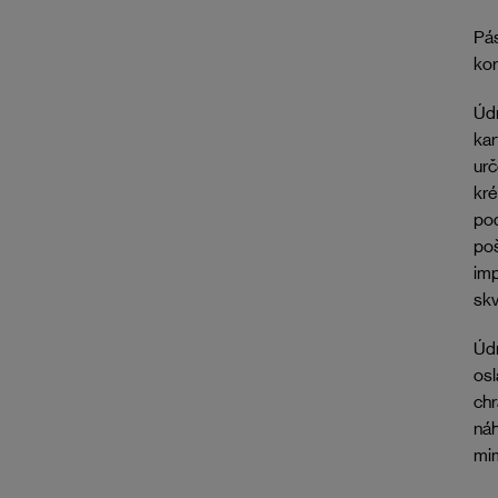
Pás
kor
Údr
ka
urč
kr
pod
poš
imp
skv
Údr
osl
chr
náh
mim