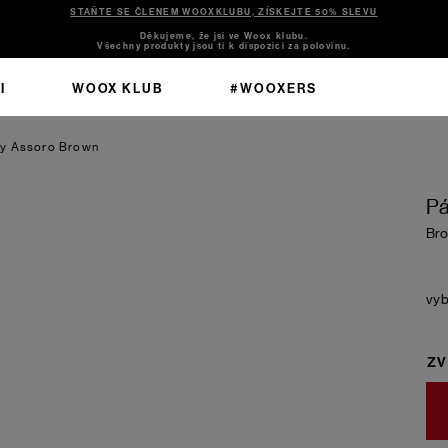
STAŇTE SE ČLENEM WOOXKLUBU, ZÍSKEJTE 50% SLEVU
Děkujeme, že jsi ve Woox klubu.
Všechny produkty jsou ti k dispozici za polovinu.
I
WOOX KLUB
#WOOXERS
ky Assoro
Brown
Pá
Br
ZV