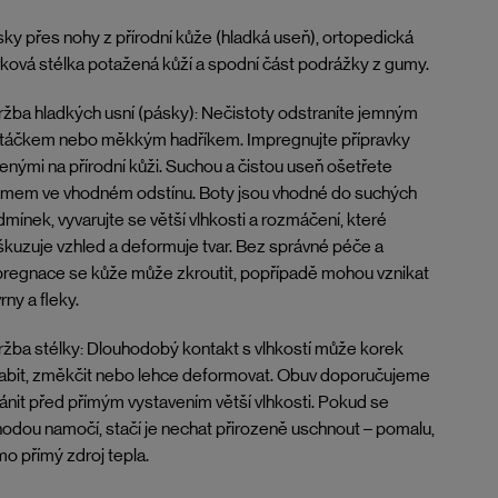
ky přes nohy z přírodní kůže (hladká useň), ortopedická
ková stélka potažená kůží a spodní část podrážky z gumy.
žba hladkých usní (pásky): Nečistoty odstraníte jemným
rtáčkem nebo měkkým hadříkem. Impregnujte přípravky
enými na přírodní kůži. Suchou a čistou useň ošetřete
émem ve vhodném odstínu. Boty jsou vhodné do suchých
mínek, vyvarujte se větší vlhkosti a rozmáčení, které
kuzuje vzhled a deformuje tvar. Bez správné péče a
regnace se kůže může zkroutit, popřípadě mohou vznikat
rny a fleky.
žba stélky: Dlouhodobý kontakt s vlhkostí může korek
abit, změkčit nebo lehce deformovat. Obuv doporučujeme
ánit před přímým vystavením větší vlhkosti. Pokud se
odou namočí, stačí je nechat přirozeně uschnout – pomalu,
o přímý zdroj tepla.