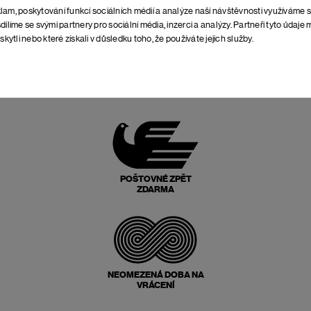
lam, poskytování funkcí sociálních médií a analýze naší návštěvnosti využíváme 
dílíme se svými partnery pro sociální média, inzerci a analýzy. Partneři tyto údaj
skytli nebo které získali v důsledku toho, že používáte jejich služby.
NEJLEPŠÍ POMĚR
CENY A KVALITY
POŠTOVNÉ ZPĚT
ZDARMA
NEOMEZENÁ DOBA NA
VRÁCENÍ