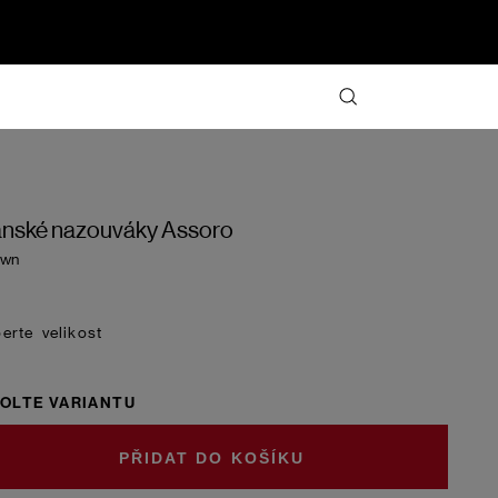
nské nazouváky Assoro
own
velikost
OLTE VARIANTU
DO KOŠÍKU