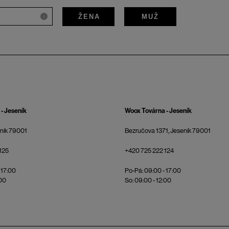
ŽENA
MUŽ
i
- Jeseník
Woox Továrna - Jeseník
eník 79001
Bezručova 1371, Jeseník 79001
125
+420 725 222 124
 17:00
Po-Pá: 09:00 - 17:00
:00
So: 09:00 - 12:00