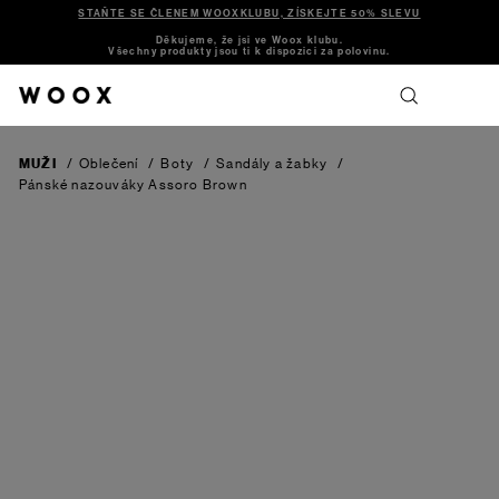
STAŇTE SE ČLENEM WOOXKLUBU, ZÍSKEJTE 50% SLEVU
Děkujeme, že jsi ve Woox klubu.
Všechny produkty jsou ti k dispozici za polovinu.
MUŽI
/
Oblečení
/
Boty
/
Sandály a žabky
/
Pánské nazouváky Assoro
Brown