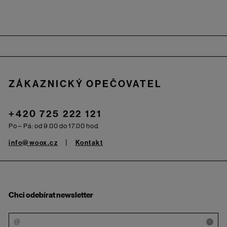
Zápatí
ZÁKAZNICKÝ OPEČOVATEL
+420 725 222 121
Po – Pá: od 9.00 do 17.00 hod.
info@woox.cz
Kontakt
Chci odebírat newsletter
i