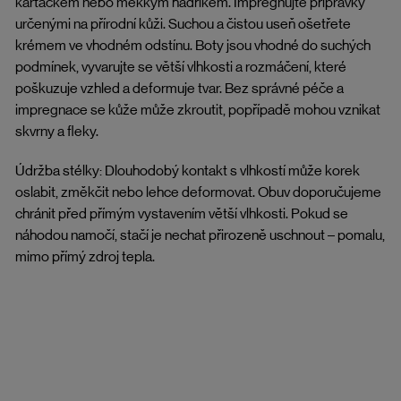
kartáčkem nebo měkkým hadříkem. Impregnujte přípravky
určenými na přírodní kůži. Suchou a čistou useň ošetřete
krémem ve vhodném odstínu. Boty jsou vhodné do suchých
podmínek, vyvarujte se větší vlhkosti a rozmáčení, které
poškuzuje vzhled a deformuje tvar. Bez správné péče a
impregnace se kůže může zkroutit, popřípadě mohou vznikat
skvrny a fleky.
Údržba stélky: Dlouhodobý kontakt s vlhkostí může korek
oslabit, změkčit nebo lehce deformovat. Obuv doporučujeme
chránit před přímým vystavením větší vlhkosti. Pokud se
náhodou namočí, stačí je nechat přirozeně uschnout – pomalu,
mimo přímý zdroj tepla.