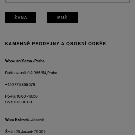
ŽENA
MUŽ
KAMENNÉ PRODEJNY A OSOBNÍ ODBĚR
Wooxusní Šatna - Praha
Rašínovo nábřeží 385/54, Praha
+420 775 855 578
Po-Pá: 10:00 - 19:00
So: 10:00 - 18:00
Woox Krámek - Jeseník
Školní 25, Jeseník 79001