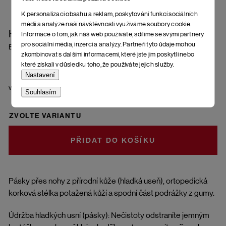
K personalizaci obsahu a reklam, poskytování funkcí sociálních
médií a analýze naší návštěvnosti využíváme soubory cookie.
Pánské nazouváky Assoro
Informace o tom, jak náš web používáte, sdílíme se svými partnery
pro sociální média, inzerci a analýzy. Partneři tyto údaje mohou
Brown
zkombinovat s dalšími informacemi, které jste jim poskytli nebo
které získali v důsledku toho, že používáte jejich služby.
Nastavení
velikost
Souhlasím
ZVOLTE VARIANTU
DO KOŠÍKU
Pásky přes nohy z přírodní kůže (hladká useň), ortopedická
korková stélka potažená kůží a spodní část podrážky z gumy.
Údržba hladkých usní (pásky): Nečistoty odstraníte jemným