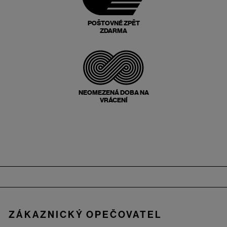
POŠTOVNÉ ZPĚT
ZDARMA
NEOMEZENÁ DOBA NA
VRÁCENÍ
Zápatí
ZÁKAZNICKÝ OPEČOVATEL