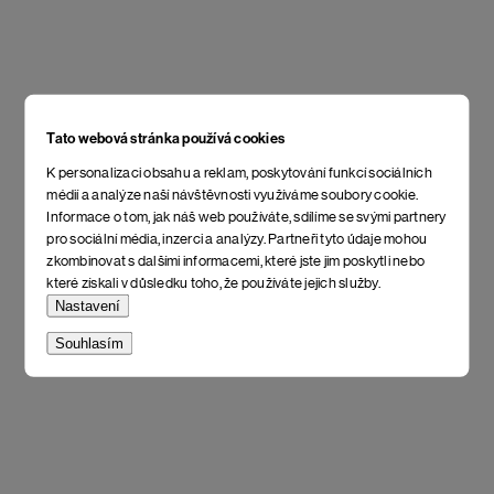
Tato webová stránka používá cookies
K personalizaci obsahu a reklam, poskytování funkcí sociálních
médií a analýze naší návštěvnosti využíváme soubory cookie.
Informace o tom, jak náš web používáte, sdílíme se svými partnery
pro sociální média, inzerci a analýzy. Partneři tyto údaje mohou
zkombinovat s dalšími informacemi, které jste jim poskytli nebo
které získali v důsledku toho, že používáte jejich služby.
Nastavení
Souhlasím