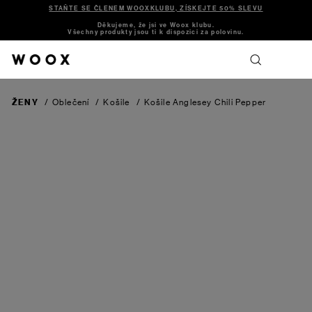
STAŇTE SE ČLENEM WOOXKLUBU, ZÍSKEJTE 50% SLEVU
Děkujeme, že jsi ve Woox klubu.
Všechny produkty jsou ti k dispozici za polovinu.
ŽENY
/
Oblečení
/
Košile
/
Košile Anglesey
Chili Pepper