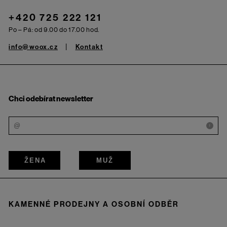
+420 725 222 121
Po – Pá: od 9.00 do 17.00 hod.
info@woox.cz
Kontakt
Chci odebírat newsletter
i
ŽENA
MUŽ
KAMENNÉ PRODEJNY A OSOBNÍ ODBĚR