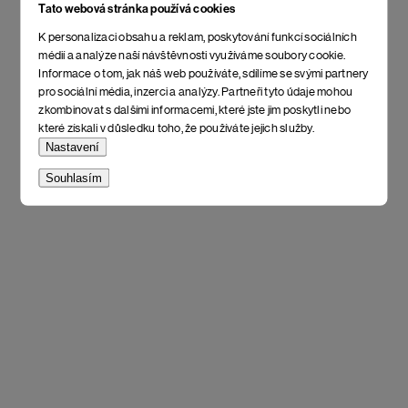
Tato webová stránka používá cookies
K personalizaci obsahu a reklam, poskytování funkcí sociálních
médií a analýze naší návštěvnosti využíváme soubory cookie.
Informace o tom, jak náš web používáte, sdílíme se svými partnery
pro sociální média, inzerci a analýzy. Partneři tyto údaje mohou
zkombinovat s dalšími informacemi, které jste jim poskytli nebo
které získali v důsledku toho, že používáte jejich služby.
Nastavení
Souhlasím