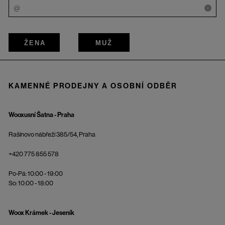
i
ŽENA
MUŽ
KAMENNÉ PRODEJNY A OSOBNÍ ODBĚR
Wooxusní Šatna - Praha
Rašínovo nábřeží 385/54, Praha
+420 775 855 578
Po-Pá: 10:00 - 19:00
So: 10:00 - 18:00
Woox Krámek - Jeseník