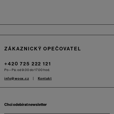
Zápatí
ZÁKAZNICKÝ OPEČOVATEL
+420 725 222 121
Po – Pá: od 9.00 do 17.00 hod.
info@woox.cz
Kontakt
Chci odebírat newsletter