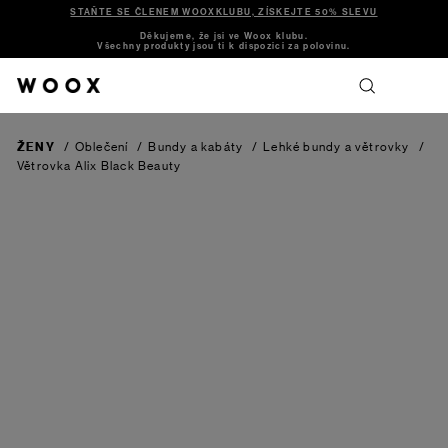
STAŇTE SE ČLENEM WOOXKLUBU, ZÍSKEJTE 50% SLEVU
Děkujeme, že jsi ve Woox klubu.
Všechny produkty jsou ti k dispozici za polovinu.
ŽENY
/
Oblečení
/
Bundy a kabáty
/
Lehké bundy a větrovky
/
Větrovka Alix
Black Beauty