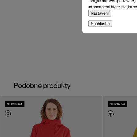
tom, jak náš web používáte, s
informacemi, které jste jim po
Nastavení
Souhlasím
Podobné produkty
NOVINKA
NOVINKA