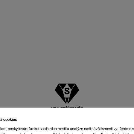
NEJLEPŠÍ POMĚR
CENY A KVALITY
vá cookies
lam, poskytování funkcí sociálních médií a analýze naší návštěvnosti využíváme 