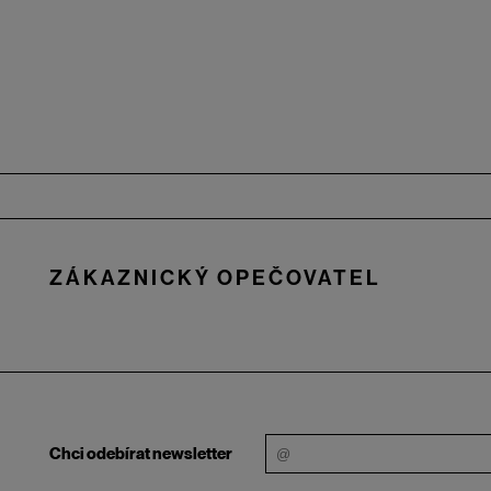
Zápatí
ZÁKAZNICKÝ OPEČOVATEL
Chci odebírat newsletter