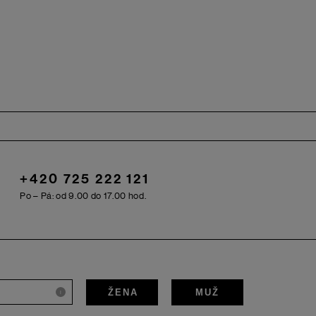
+420 725 222 121
Po – Pá: od 9.00 do 17.00 hod.
ŽENA
MUŽ
i