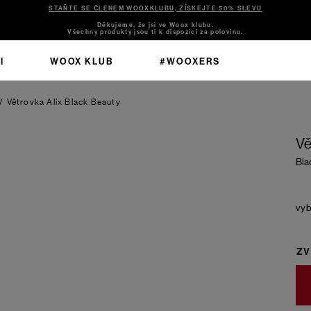
STAŇTE SE ČLENEM WOOXKLUBU, ZÍSKEJTE 50% SLEVU
Děkujeme, že jsi ve Woox klubu.
Všechny produkty jsou ti k dispozici za polovinu.
I
WOOX KLUB
#WOOXERS
/
Větrovka Alix
Black Beauty
Vě
Bla
ZV