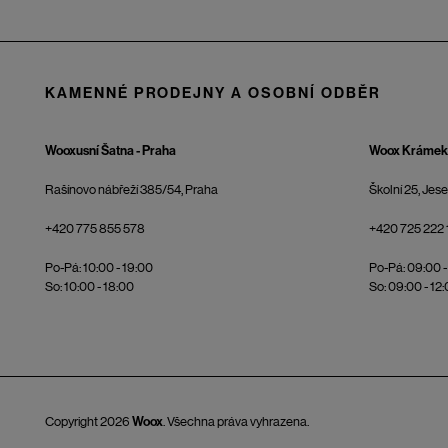
KAMENNÉ PRODEJNY A OSOBNÍ ODBĚR
Wooxusní Šatna - Praha
Woox Krámek 
Rašínovo nábřeží 385/54, Praha
Školní 25, Jes
+420 775 855 578
+420 725 222 
Po-Pá: 10:00 - 19:00
Po-Pá: 09:00 -
So: 10:00 - 18:00
So: 09:00 - 12
Copyright 2026
Woox
. Všechna práva vyhrazena.