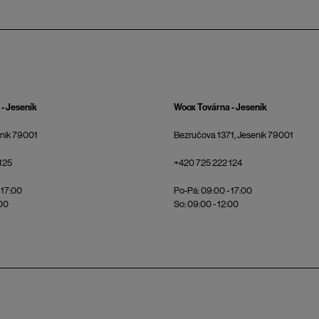
- Jeseník
Woox Továrna - Jeseník
eník 79001
Bezručova 1371, Jeseník 79001
125
+420 725 222 124
 17:00
Po-Pá: 09:00 - 17:00
:00
So: 09:00 - 12:00