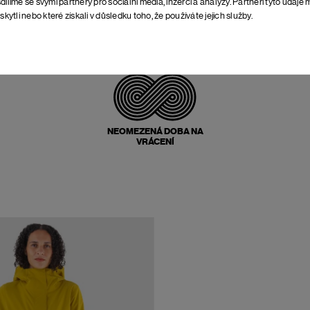
dílíme se svými partnery pro sociální média, inzerci a analýzy. Partneři tyto údaj
skytli nebo které získali v důsledku toho, že používáte jejich služby.
POŠTOVNÉ ZPĚT
ZDARMA
NEOMEZENÁ DOBA NA
VRÁCENÍ