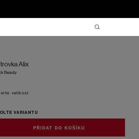
trovka Alix
ck Beauty
velikost
OLTE VARIANTU
DO KOŠÍKU