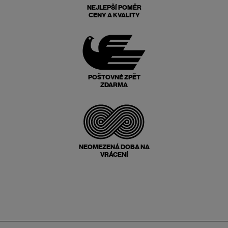
NEJLEPŠÍ POMĚR
CENY A KVALITY
POŠTOVNÉ ZPĚT
ZDARMA
NEOMEZENÁ DOBA NA
VRÁCENÍ
Zápatí