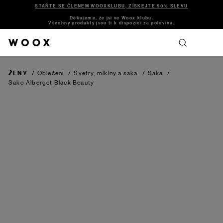
STAŇTE SE ČLENEM WOOXKLUBU, ZÍSKEJTE 50% SLEVU
Děkujeme, že jsi ve Woox klubu.
Všechny produkty jsou ti k dispozici za polovinu.
ŽENY
/
Oblečení
/
Svetry, mikiny a saka
/
Saka
/
Sako Alberget
Black Beauty