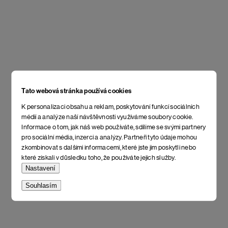
Tato webová stránka používá cookies
K personalizaci obsahu a reklam, poskytování funkcí sociálních
médií a analýze naší návštěvnosti využíváme soubory cookie.
Informace o tom, jak náš web používáte, sdílíme se svými partnery
pro sociální média, inzerci a analýzy. Partneři tyto údaje mohou
zkombinovat s dalšími informacemi, které jste jim poskytli nebo
které získali v důsledku toho, že používáte jejich služby.
Nastavení
Souhlasím