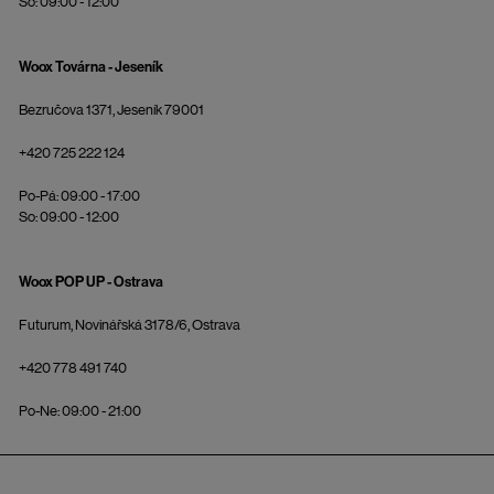
So: 09:00 - 12:00
Woox Továrna - Jeseník
Bezručova 1371, Jeseník 79001
+420 725 222 124
Po-Pá: 09:00 - 17:00
So: 09:00 - 12:00
Woox POP UP - Ostrava
Futurum, Novinářská 3178/6, Ostrava
+420 778 491 740
Po-Ne: 09:00 - 21:00