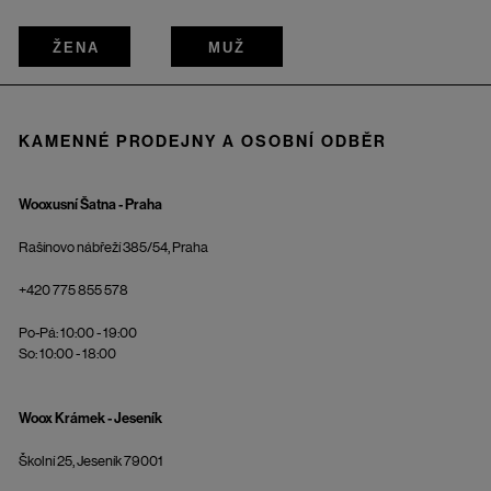
ŽENA
MUŽ
KAMENNÉ PRODEJNY A OSOBNÍ ODBĚR
Wooxusní Šatna - Praha
Rašínovo nábřeží 385/54, Praha
+420 775 855 578
Po-Pá: 10:00 - 19:00
So: 10:00 - 18:00
Woox Krámek - Jeseník
Školní 25, Jeseník 79001