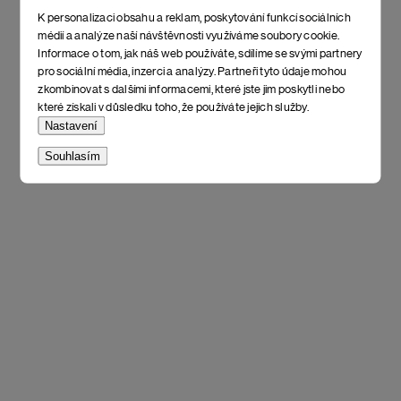
K personalizaci obsahu a reklam, poskytování funkcí sociálních
médií a analýze naší návštěvnosti využíváme soubory cookie.
Informace o tom, jak náš web používáte, sdílíme se svými partnery
pro sociální média, inzerci a analýzy. Partneři tyto údaje mohou
zkombinovat s dalšími informacemi, které jste jim poskytli nebo
které získali v důsledku toho, že používáte jejich služby.
Nastavení
Souhlasím