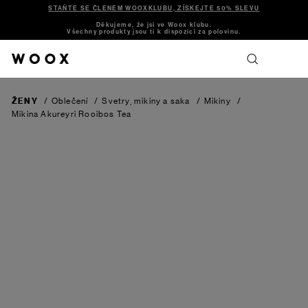
STAŇTE SE ČLENEM WOOXKLUBU, ZÍSKEJTE 50% SLEVU
Děkujeme, že jsi ve Woox klubu.
Všechny produkty jsou ti k dispozici za polovinu.
ŽENY
/
Oblečení
/
Svetry, mikiny a saka
/
Mikiny
/
Mikina Akureyri
Rooibos Tea