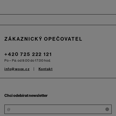
Zápatí
ZÁKAZNICKÝ OPEČOVATEL
+420 725 222 121
Po – Pá: od 9.00 do 17.00 hod.
info@woox.cz
Kontakt
Chci odebírat newsletter
i