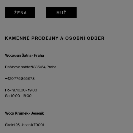
ŽENA
MUŽ
KAMENNÉ PRODEJNY A OSOBNÍ ODBĚR
Wooxusní Šatna - Praha
Rašínovo nábřeží 385/54, Praha
+420 775 855 578
Po-Pá: 10:00 - 19:00
So: 10:00 - 18:00
Woox Krámek - Jeseník
Školní 25, Jeseník 79001