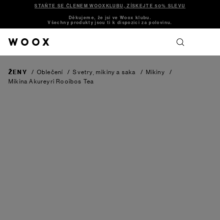
STAŇTE SE ČLENEM WOOXKLUBU, ZÍSKEJTE 50% SLEVU
Děkujeme, že jsi ve Woox klubu.
Všechny produkty jsou ti k dispozici za polovinu.
ŽENY
/
Oblečení
/
Svetry, mikiny a saka
/
Mikiny
/
Mikina Akureyri
Rooibos Tea