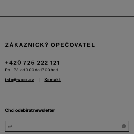
Zápatí
ZÁKAZNICKÝ OPEČOVATEL
+420 725 222 121
Po – Pá: od 9.00 do 17.00 hod.
info@woox.cz
Kontakt
Chci odebírat newsletter
i