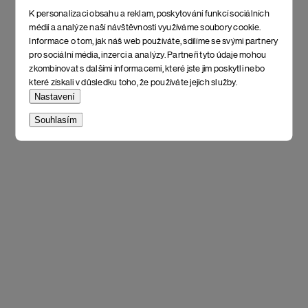
K personalizaci obsahu a reklam, poskytování funkcí sociálních
médií a analýze naší návštěvnosti využíváme soubory cookie.
Informace o tom, jak náš web používáte, sdílíme se svými partnery
pro sociální média, inzerci a analýzy. Partneři tyto údaje mohou
zkombinovat s dalšími informacemi, které jste jim poskytli nebo
které získali v důsledku toho, že používáte jejich služby.
Nastavení
Souhlasím