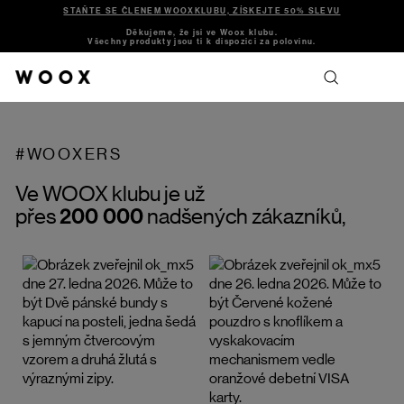
STAŇTE SE ČLENEM WOOXKLUBU, ZÍSKEJTE 50% SLEVU
Děkujeme, že jsi ve Woox klubu.
Všechny produkty jsou ti k dispozici za polovinu.
#WOOXERS
Ve WOOX klubu je už
přes
200
.
000
nadšených zákazníků,